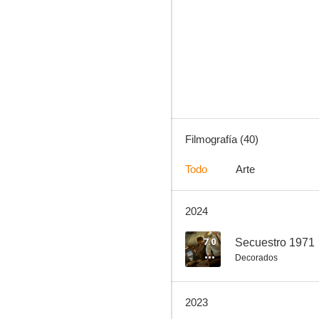
The Shameless
7.6
Filmografía (40)
Todo
Arte
2024
Seúl 12.12
6.8
7.0
Secuestro 1971
Decorados
2023