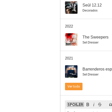
7.6
Seúl 12.12
Decorados
La torre
2022
6.5
10
The Sweepers
Set Dresser
2021
6.6
Barrenderos esp
Set Dresser
Miss Granny
Ver todo
6.0