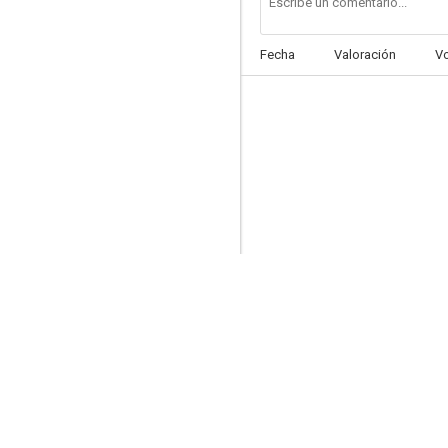
Fecha
Valoración
V
Man Of Vendetta
5.3
Illang: La brigada del lobo
--