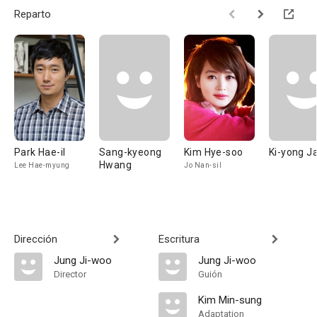
Reparto
Park Hae-il
Sang-kyeong
Kim Hye-soo
Ki-yong J
Hwang
Lee Hae-myung
Jo Nan-sil
Dirección
Escritura
Jung Ji-woo
Jung Ji-woo
Director
Guión
Kim Min-sung
Adaptation