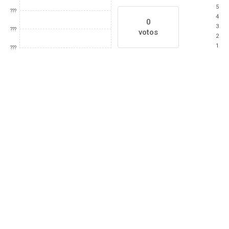
5
???
4
0
3
???
votos
2
1
???