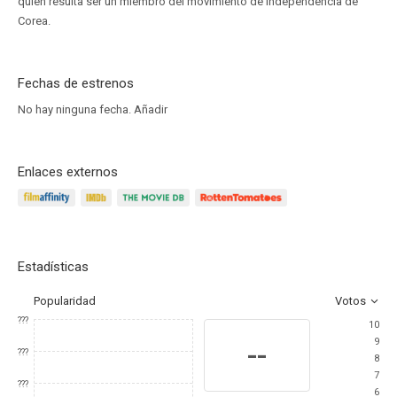
quien resulta ser un miembro del movimiento de independencia de
Corea.
Fechas de estrenos
No hay ninguna fecha.
Añadir
Enlaces externos
Estadísticas
Popularidad
Votos
???
10
9
--
???
8
7
???
6