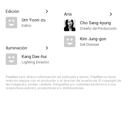
Edición
Arte
Um Yoon-zu
Cho Sang-kyung
Editor
Diseño de Producción
Kim Jung-gon
Set Dresser
Iluminación
Kang Dae-hui
Lighting Director
PlayMax solo ofrece información de películas y series, PlayMax no tiene
relación alguna con el productor o el director de la película. El copyright de
las imágenes, póster, carátula, fotografías y/o cubiertas pertenece a sus
respectivos autores, productoras y/o distribuidoras.