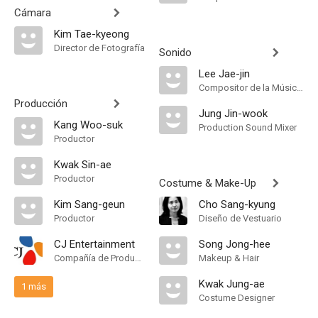
Cámara
Kim Tae-kyeong
Director de Fotografía
Sonido
Lee Jae-jin
Compositor de la Música Original
Producción
Jung Jin-wook
Kang Woo-suk
Production Sound Mixer
Productor
Kwak Sin-ae
Productor
Costume & Make-Up
Kim Sang-geun
Cho Sang-kyung
Productor
Diseño de Vestuario
CJ Entertainment
Song Jong-hee
Compañía de Produccion
Makeup & Hair
Kwak Jung-ae
1 más
Costume Designer