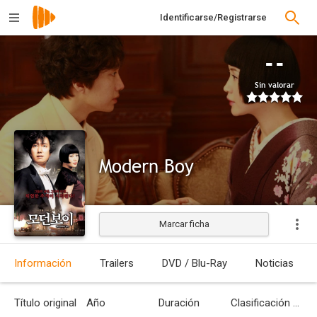
Identificarse/Registrarse
--
Sin valorar
Modern Boy
Marcar ficha
Estrenada
Información
Trailers
DVD / Blu-Ray
Noticias
Título original
Año
Duración
Clasificación por edades