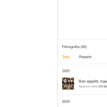
Friend
8.8
Filmografía (46)
Todo
Reparto
2025
Bon appétit, majestad
8.5
8.8
Bon appétit, maj
Aparece como
Um Bo
2024