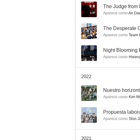
9.8
The Judge from 
Aparece como
An Da
Happy Ending Romance
--
The Desperate 
Aparece como
Team 
7.7
--
Night Blooming 
Aparece como
Hwang
2022
8.7
Nuestro horizont
Aparece como
Kim M
My Strange Hero
7.5
8.3
Propuesta labor
Aparece como
Shin J
2021