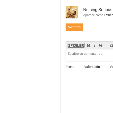
6.5
Nothing Serious
Aparece como
Father
Ver todo
Voice of a Murderer
6.5
Fecha
Valoración
V
Secret Reunion
6.0