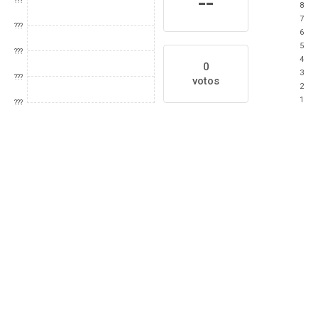
--
???
8
7
???
6
5
???
4
0
3
???
votos
2
1
???