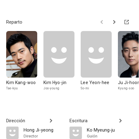
Reparto
Kim Kang-woo
Kim Hyo-jin
Lee Yeon-hee
Ju Ji-hoo
Tae-kyu
Joo-young
So-mi
Kyung-soo
Dirección
Escritura
Hong Ji-yeong
Ko Myeung-ju
Director
Guión