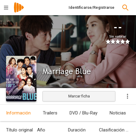
Identificarse/Registrarse
--
Sin valorar
Marriage Blue
Marcar ficha
Estrenada
Información
Trailers
DVD / Blu-Ray
Noticias
Título original
Año
Duración
Clasificación por edades