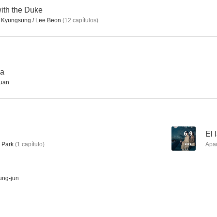
with the Duke
 Kyungsung / Lee Beon
(
12
capítulos
)
Marriage Blue
Who Are You
Hu's G
la
uan
6.9
El 
 Park
(
1
capítulo
)
Apa
ng-jun