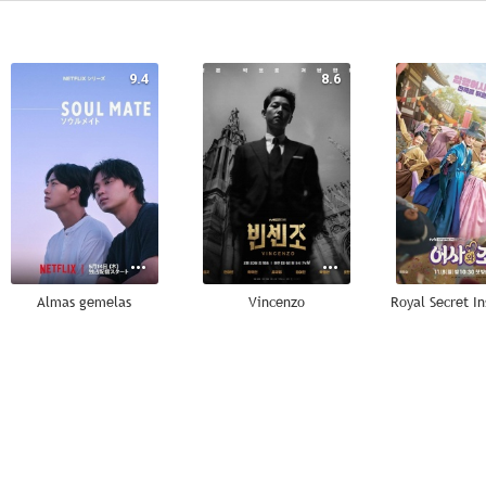
9.4
8.6
Almas gemelas
Vincenzo
7.5
7.0