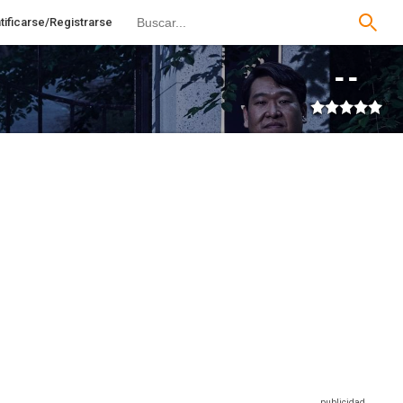
tificarse/Registrarse
--