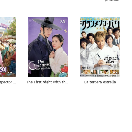
8.0
7.5
7.5
Royal Secret Inspector Joy
The First Night with the Duke
La tercera estrella
7.0
6.9
6.6