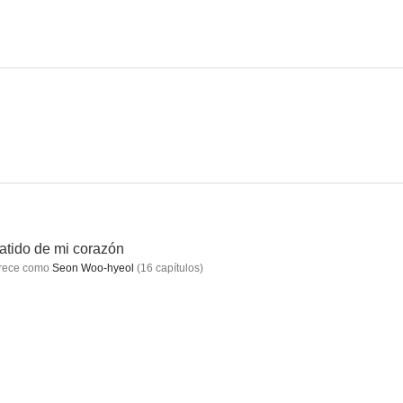
ame
latido de mi corazón
rece como
Seon Woo-hyeol
(
16
capítulos
)