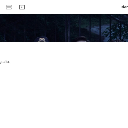
Iden
rafía.