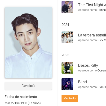
7.5
The First Night 
Aparece como
Prince
Dinning Together
2024
7.5
La tercera estrel
Aparece como
Rick Y
2023
7.9
Besos, Kitty
Aparece como
Ocean
--
Blind
Favorito/a
Aparece como
Ryu Su
Fecha de nacimiento
Ver todo
Mar, 27 Dic 1988 (37 años)