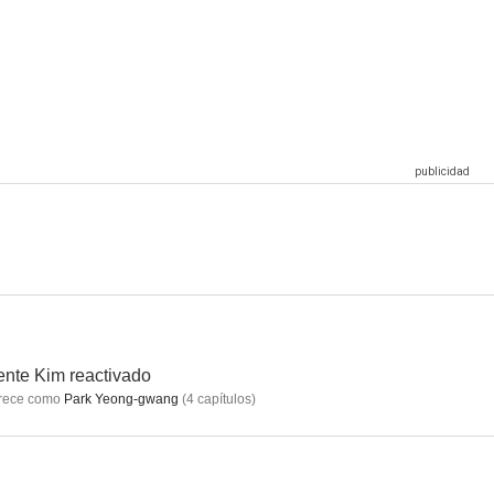
 Kisses
El latido de mi corazón
Agente Kim reactivado
--
--
--
Blind
The Game: Towards Zero
--
nte Kim reactivado
rece como
Park Yeong-gwang
(
4
capítulos
)