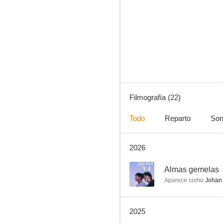
Bring It On, Ghost
6.5
Filmografía (22)
Todo
Reparto
Son
2026
Sueña Sin Límites
--
9.4
Almas gemelas
Aparece como
Johan
2025