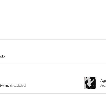
Cinderella's Sister
House of the Disappeared
Seven First
6.2
5.9
ido
Save Me
La batalla del dragón
Blind
--
--
6.6
Age
 Hwang
(
8
capítulos
)
Apa