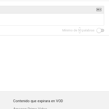
Mínimo de
50
palabras
Contenido que expirara en VOD