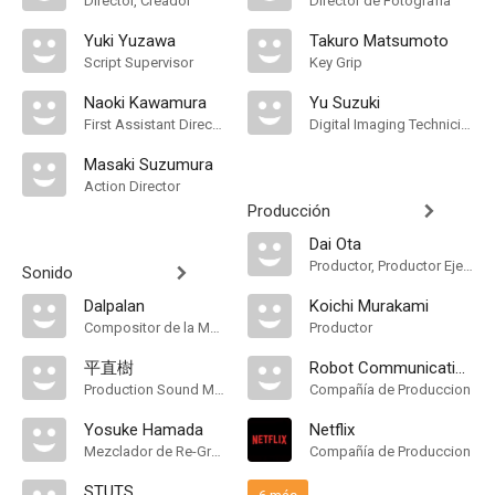
Director, Creador
Director de Fotografía
Yuki Yuzawa
Takuro Matsumoto
Script Supervisor
Key Grip
Naoki Kawamura
Yu Suzuki
First Assistant Director
Digital Imaging Technician
Masaki Suzumura
Action Director
Producción
Dai Ota
Productor, Productor Ejecutivo
Sonido
Dalpalan
Koichi Murakami
Compositor de la Música Original
Productor
平直樹
Robot Communications Inc
Production Sound Mixer, Sound
Compañía de Produccion
Yosuke Hamada
Netflix
Mezclador de Re-Grabación de Sonido
Compañía de Produccion
STUTS