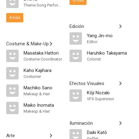
6 más
Theme Song Performance
4 más
Edición
Yang Jin-mo
Editor
Costume & Make-Up
Masataka Hattori
Haruhiko Takayama
Costume Coordinator
Colorist
Kaho Kajihara
Costumer
Efectos Visuales
Machiko Sano
Kôji Nozaki
Makeup & Hair
VFX Supervisor
Maiko Inomata
Makeup & Hair
Iluminación
Daiki Katô
Arte
Gaffer