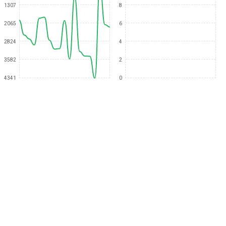
1307
8
2065
6
2824
4
3582
2
4341
0