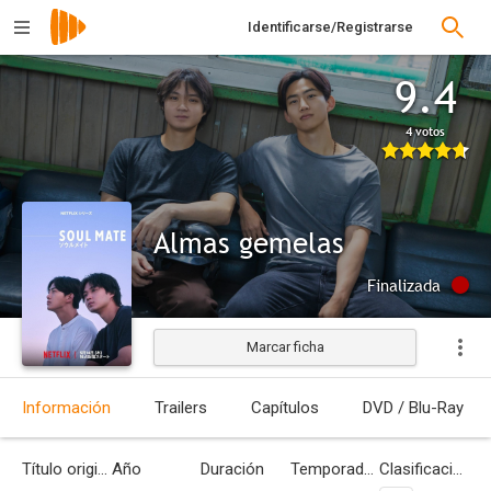
Identificarse/Registrarse
9.4
4 votos
Almas gemelas
Finalizada
Marcar ficha
Información
Trailers
Capítulos
DVD / Blu-Ray
Título original
Año
Duración
Temporadas
Clasificación por edades