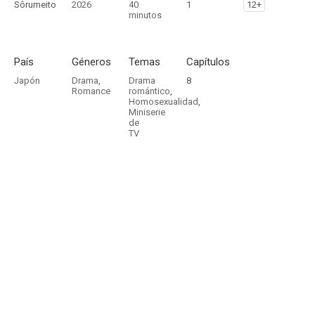
Sôrumeito
2026
40
1
12+
minutos
País
Géneros
Temas
Capítulos
Japón
Drama
,
Drama
8
Romance
romántico
,
Homosexualidad
,
Miniserie
de
TV