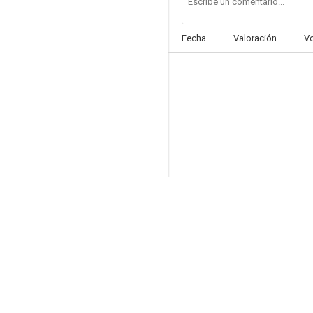
Fecha
Valoración
V
Narcosantos
6.5
Alerta roja
5.3