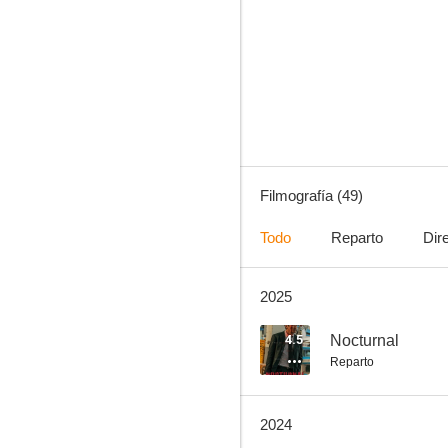
Grupo de asalto
7.5
Filmografía (49)
Todo
Reparto
Dir
2025
Along with the Gods: Los últimos 49 días
7.0
4.5
Nocturnal
Reparto
2024