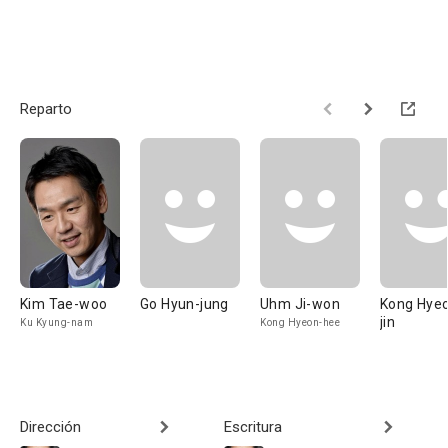
Reparto
Kim Tae-woo
Go Hyun-jung
Uhm Ji-won
Kong Hye
jin
Ku Kyung-nam
Kong Hyeon-hee
Dirección
Escritura