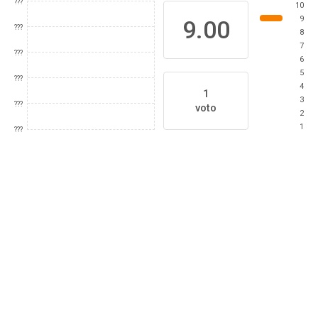
???
10
9
9.00
???
8
7
???
6
5
???
4
1
3
???
voto
2
1
???