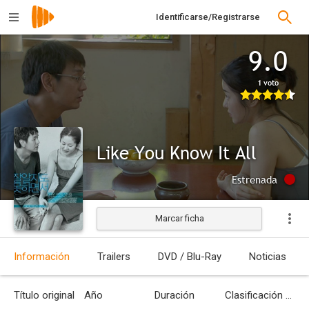
Identificarse/Registrarse
9.0
1 voto
Like You Know It All
Estrenada
Marcar ficha
Información
Trailers
DVD / Blu-Ray
Noticias
Título original
Año
Duración
Clasificación por edades