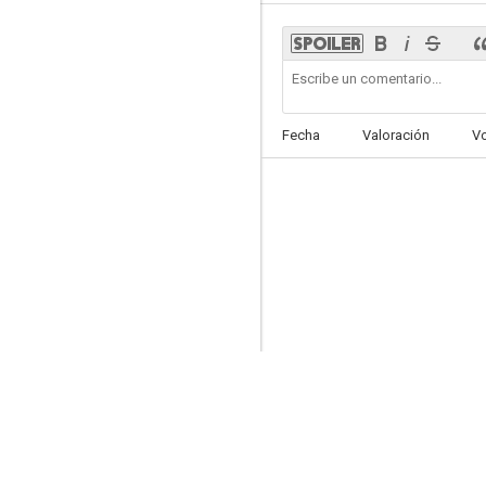
The Spy: Undercover Operation
Fecha
Valoración
V
5.9
The School Nurse Files
--