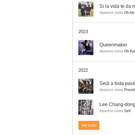
9.4
Si la vida te da 
Aparece como
Oh Ae-
1987: Cuando llega el día
2023
7.2
8.0
Queenmaker
Aparece como
Oh Ky
2022
5.8
Seúl a toda pasti
Aparece como
Presid
Little Forest
--
Lee Chang-dong: 
6.0
Aparece como
Self
Ver todo