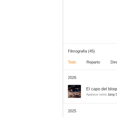
Our Movie
8.9
Filmografía (45)
Todo
Reparto
Dir
2026
Legend of the Blue Sea
7.8
--
El capo del blo
Aparece como
Jang S
2025