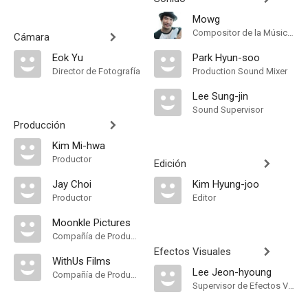
Mowg
Compositor de la Música Original
Cámara
Eok Yu
Park Hyun-soo
Director de Fotografía
Production Sound Mixer
Lee Sung-jin
Sound Supervisor
Producción
Kim Mi-hwa
Productor
Edición
Jay Choi
Kim Hyung-joo
Productor
Editor
Moonkle Pictures
Compañía de Produccion
Efectos Visuales
WithUs Films
Lee Jeon-hyoung
Compañía de Produccion
Supervisor de Efectos Visuales