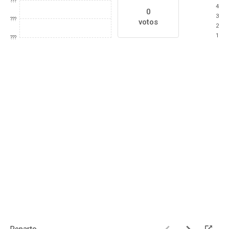
???
4
0
3
???
votos
2
1
???