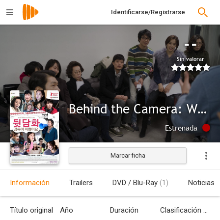
Identificarse/Registrarse
--
Sin valorar
Behind the Camera: Why Mr. E. Went to Hollywood
Estrenada
Marcar ficha
Información
Trailers
DVD / Blu-Ray
(1)
Noticias
Título original
Año
Duración
Clasificación por edades