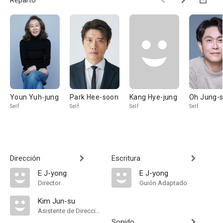
Reparto
Youn Yuh-jung
Park Hee-soon
Kang Hye-jung
Oh Jung-
Self
Self
Self
Self
Dirección
Escritura
E J-yong
E J-yong
Director
Guión Adaptado
Kim Jun-su
Asistente de Dirección
Sonido