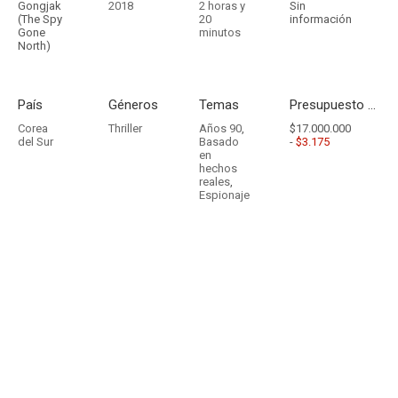
Gongjak
2018
2 horas y
Sin
(The Spy
20
información
Gone
minutos
North)
País
Géneros
Temas
Presupuesto - Ingresos
Corea
Thriller
Años 90
,
$17.000.000
del Sur
Basado
-
$3.175
en
hechos
reales
,
Espionaje