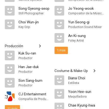
Song Gyeong-seop
Jo Yeong-wook
Still Photographer
Compositor de la Música Original
Choi Wun-jin
Yun Seong-gi
Key Grip
Production Sound Mixer
An Ki-sung
Foley Artist
Producción
1 más
Kuk Su-ran
Productor
Han Jae-duk
Costume & Make-Up
Productor
Diana Choi
Son Sang-bum
Estilista
Productor
Yoon Hee-sun
CJ Entertainment
Maquilladora
Compañía de Produccion
Chae Kyung-hwa
11 más