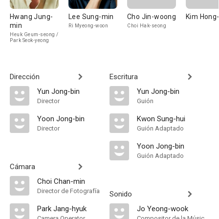
Hwang Jung-
Lee Sung-min
Cho Jin-woong
Kim Hong
min
Ri Myeong-woon
Choi Hak-seong
Heuk Geum-seong /
Park Seok-yeong
Dirección
Escritura
Yun Jong-bin
Yun Jong-bin
Director
Guión
Yoon Jong-bin
Kwon Sung-hui
Director
Guión Adaptado
Yoon Jong-bin
Guión Adaptado
Cámara
Choi Chan-min
Director de Fotografía
Sonido
Park Jang-hyuk
Jo Yeong-wook
Camera Operator
Compositor de la Música Original