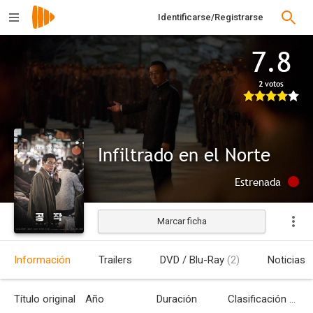
Identificarse/Registrarse
7.8
2 votos
Infiltrado en el Norte
Estrenada
Marcar ficha
Información
Trailers
DVD / Blu-Ray
(2)
Noticias
Título original
Año
Duración
Clasificación por edades