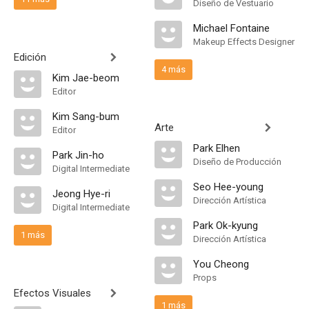
Diseño de Vestuario
Michael Fontaine
Makeup Effects Designer
Edición
4 más
Kim Jae-beom
Editor
Kim Sang-bum
Arte
Editor
Park Elhen
Park Jin-ho
Diseño de Producción
Digital Intermediate
Seo Hee-young
Jeong Hye-ri
Dirección Artística
Digital Intermediate
Park Ok-kyung
1 más
Dirección Artística
You Cheong
Props
Efectos Visuales
1 más