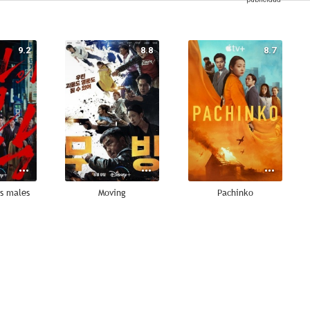
9.2
8.8
8.7
os males
Moving
Pachinko
8.0
7.8
7.8