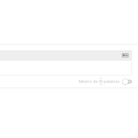
ed
Hostage: Missing Celebrity
Steel Rain 2: Summit
--
--
--
Mínimo de
50
palabras
of Night
Grupo de asalto (Take Point)
A Single Rider
--
--
--