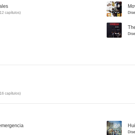
ales
8.8
Mo
12
capítulos
)
Dise
The Terror Live
The Foul King
Libéranos 
--
The
Dise
6.5
6.5
16
capítulos
)
Montage
La villana
--
--
emergencia
7.0
Hui
Dise