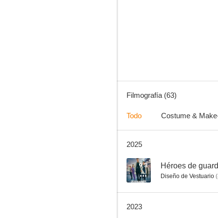
Collectors
7.7
Filmografía (63)
Todo
Costume & Make
2025
Declaración de emergencia
7.0
9.3
Héroes de guard
Diseño de Vestuario
(
2023