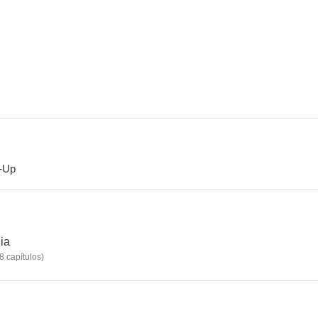
The Shameless
El extraño
Grupo de 
7.3
7.3
-Up
The Chaser
The Yellow Sea
The Divine
7.0
7.0
ia
8
capítulos
)