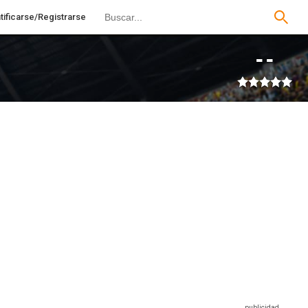
tificarse/Registrarse
--