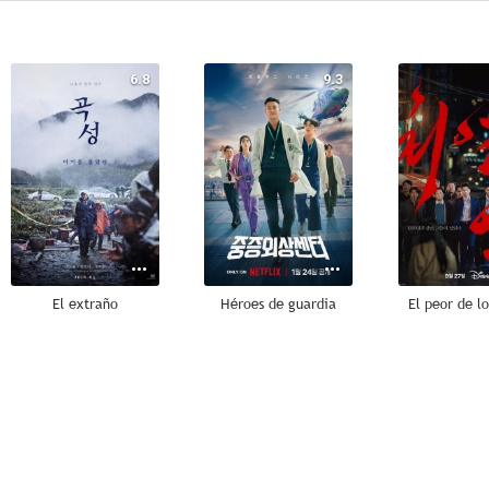
6.8
9.3
El extraño
Héroes de guardia
El peor de l
8.5
8.0