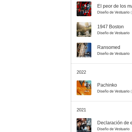
9.2
El peor de los m
Diseño de Vestuario
(
Huida de Mogadiscio
--
1947 Boston
Diseño de Vestuario
6.5
--
Ransomed
Diseño de Vestuario
2022
8.7
Pachinko
Diseño de Vestuario
(
Miss Granny
4.0
2021
7.7
Declaración de 
Diseño de Vestuario