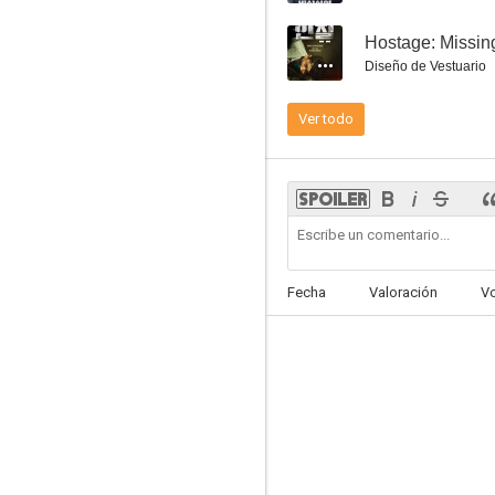
--
Hostage: Missing
Diseño de Vestuario
Ver todo
Don't Click
--
Fecha
Valoración
V
Okay Madam
--