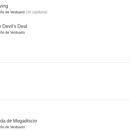
ving
ño de Vestuario
(
20
capítulos
)
del mal
Atrapado en el túnel
The Negotiation
 Devil's Deal
ño de Vestuario
6.0
5.5
4.6
Resurrection, empieza el juego
Sunny
The Deal
--
--
--
da de Mogadiscio
ño de Vestuario