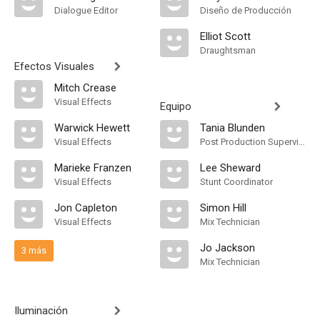
Dialogue Editor
Diseño de Producción
Elliot Scott
Draughtsman
Efectos Visuales
Mitch Crease
Visual Effects
Equipo
Warwick Hewett
Tania Blunden
Visual Effects
Post Production Supervisor
Marieke Franzen
Lee Sheward
Visual Effects
Stunt Coordinator
Jon Capleton
Simon Hill
Visual Effects
Mix Technician
Jo Jackson
3 más
Mix Technician
Iluminación