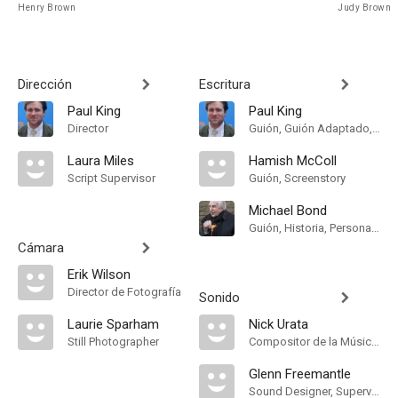
Henry Brown
Judy Brown
Dirección
Escritura
Paul King
Paul King
Director
Guión, Guión Adaptado, Screenstory
Laura Miles
Hamish McColl
Script Supervisor
Guión, Screenstory
Michael Bond
Guión, Historia, Personajes
Cámara
Erik Wilson
Director de Fotografía
Sonido
Laurie Sparham
Nick Urata
Still Photographer
Compositor de la Música Original
Glenn Freemantle
Sound Designer, Supervising Sound Editor