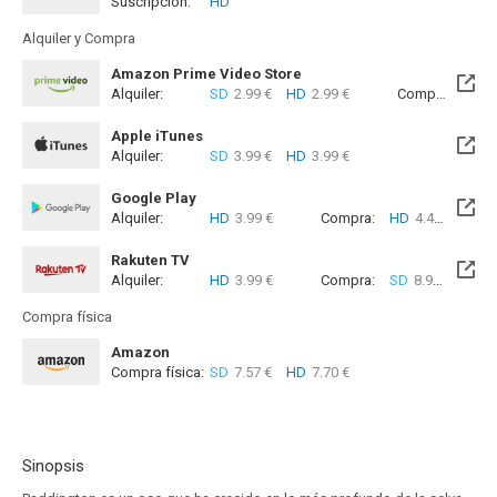
Suscripción:
HD
Disponible hasta el Vie, 25 Sep 2026 (Queda 1 mes)
Alquiler y Compra
Amazon Prime Video Store
Alquiler:
SD
2.99 €
HD
2.99 €
Compra:
SD
4
Apple iTunes
Alquiler:
SD
3.99 €
HD
3.99 €
Google Play
Alquiler:
HD
3.99 €
Compra:
HD
4.49 €
Rakuten TV
Alquiler:
HD
3.99 €
Compra:
SD
8.99 €
HD
8
Compra física
Amazon
Compra física:
SD
7.57 €
HD
7.70 €
Sinopsis