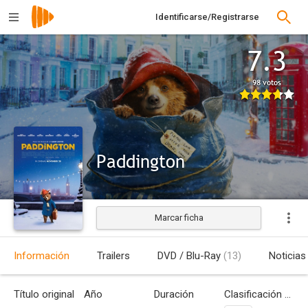
Identificarse/Registrarse
7.3
98 votos
Paddington
Marcar ficha
Información
Trailers
DVD / Blu-Ray
(13)
Noticias
Título original
Año
Duración
Clasificación por edades