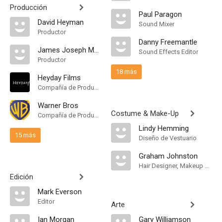
Producción
Paul Paragon
David Heyman
Sound Mixer
Productor
Danny Freemantle
James Joseph McDonald
Sound Effects Editor
Productor
18 más
Heyday Films
Compañía de Produccion
Warner Bros
Costume & Make-Up
Compañía de Produccion
Lindy Hemming
15 más
Diseño de Vestuario
Graham Johnston
Hair Designer, Makeup Designer
Edición
Mark Everson
Editor
Arte
Ian Morgan
Gary Williamson