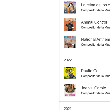
6.9
La reina de los 
Compositor de la Mús
Reporteras en guerra
--
Animal Control
Compositor de la Mús
6.9
--
National Anthem
Compositor de la Mús
2022
8.5
Paulie Go!
Compositor de la Mús
La reina de los concursos
6.5
--
Joe vs. Carole
Compositor de la Mús
2021