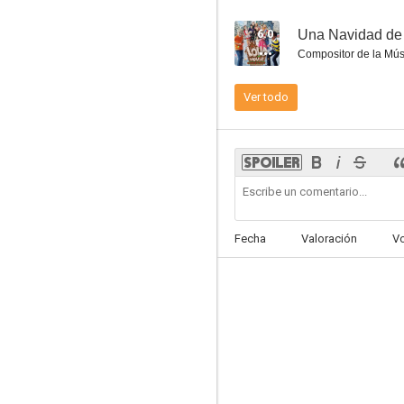
6.0
Una Navidad de
Compositor de la Mús
Ver todo
Frankie y los monstruos
6.0
Fecha
Valoración
V
Una Navidad de locos
4.3