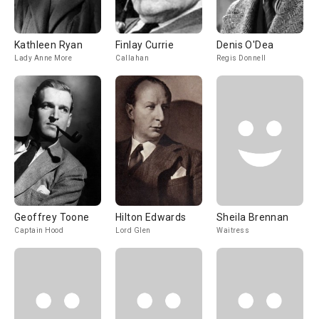
Kathleen Ryan
Finlay Currie
Denis O'Dea
Lady Anne More
Callahan
Regis Donnell
Geoffrey Toone
Hilton Edwards
Sheila Brennan
Captain Hood
Lord Glen
Waitress