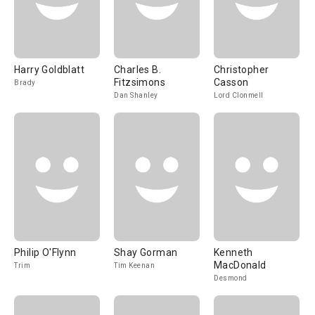
Harry Goldblatt
Charles B.
Christopher
Fitzsimons
Casson
Brady
Dan Shanley
Lord Clonmell
Philip O'Flynn
Shay Gorman
Kenneth
MacDonald
Trim
Tim Keenan
Desmond