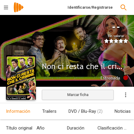
Identificarse/Registrarse
--
Sin valorar
Non ci resta che il crimine
Estrenada
Marcar ficha
Información
Trailers
DVD / Blu-Ray
(2)
Noticias
Título original
Año
Duración
Clasificación por edades