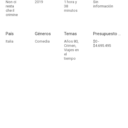
Non ci
2019
1 hora y
Sin
resta
38
información
che il
minutos
crimine
País
Géneros
Temas
Presupuesto - Ingresos
Italia
Comedia
Años 80
,
$0 -
Crimen
,
$4.695.495
Viajes en
el
tiempo