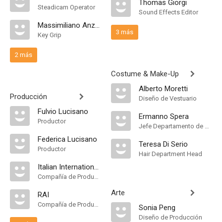
Thomas Giorgi
Steadicam Operator
Sound Effects Editor
Massimiliano Anzellotti
3 más
Key Grip
2 más
Costume & Make-Up
Alberto Moretti
Producción
Diseño de Vestuario
Fulvio Lucisano
Ermanno Spera
Productor
Jefe Departamento de Maquillaje
Federica Lucisano
Teresa Di Serio
Productor
Hair Department Head
Italian International Film
Compañía de Produccion
Arte
RAI
Compañía de Produccion
Sonia Peng
Diseño de Producción