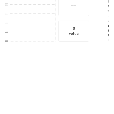
9
--
???
8
7
???
6
5
???
4
0
3
???
votos
2
1
???