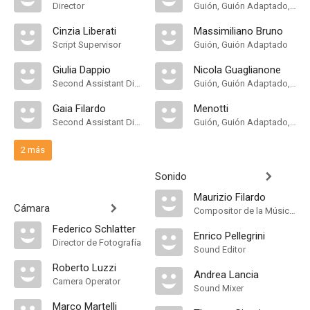
Director
Guión, Guión Adaptado, Historia
Cinzia Liberati
Massimiliano Bruno
Script Supervisor
Guión, Guión Adaptado
Giulia Dappio
Nicola Guaglianone
Second Assistant Director
Guión, Guión Adaptado, Historia
Gaia Filardo
Menotti
Second Assistant Director
Guión, Guión Adaptado, Historia
2 más
Sonido
Maurizio Filardo
Cámara
Compositor de la Música Original
Federico Schlatter
Enrico Pellegrini
Director de Fotografía
Sound Editor
Roberto Luzzi
Andrea Lancia
Camera Operator
Sound Mixer
Marco Martelli