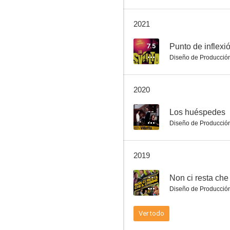
2021
Mia
7.5
Punto de inflexi
Diseño de Producció
--
2020
--
Los huéspedes
Diseño de Producció
2019
Los huéspedes
--
Non ci resta che 
--
Diseño de Producció
Ver todo