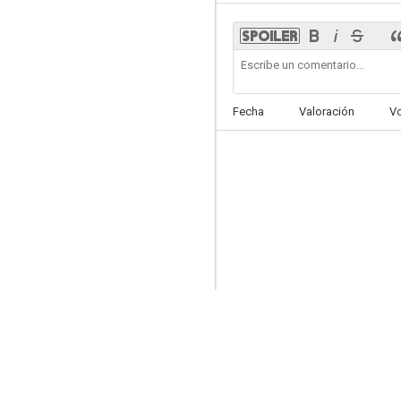
Tiramisù
Fecha
Valoración
V
--
Confusi e felici
--