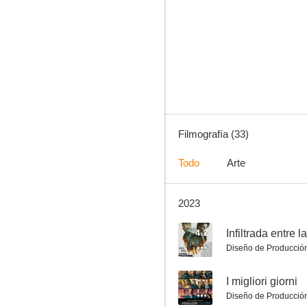
Che bella giornata
5.5
Filmografía (33)
Todo
Arte
2023
No hay piedad
--
4.2
Infiltrada entre 
Diseño de Producció
--
I migliori giorni
Diseño de Producció