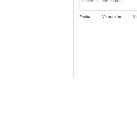
Fecha
Valoración
V
Sadko
--
Estrella
--