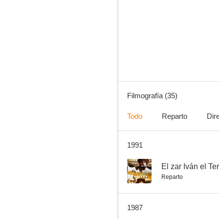
Maratón de otoño
--
Filmografía (35)
Todo
Reparto
Dir
1991
There Was an Old Couple
--
--
El zar Iván el Ter
Reparto
1987