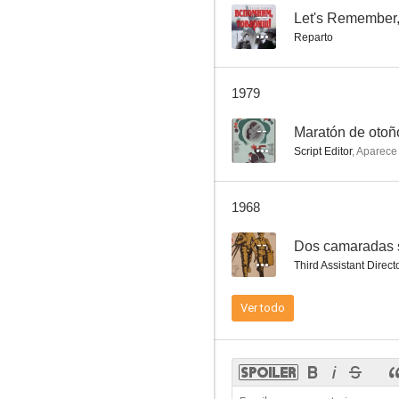
--
Let's Remember
Reparto
Las estrellas de mayo
1979
--
--
Maratón de otoñ
Script Editor
,
Aparece
1968
--
Dos camaradas 
Third Assistant Direct
Guarnición militar inmortal
Ver todo
--