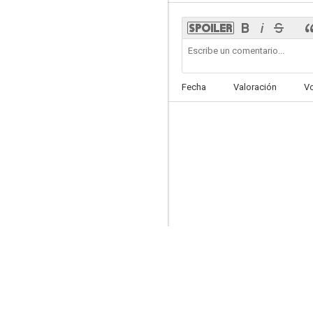
No se admiten perros ni italianos
Fecha
Valoración
V
7.0
El extraño
7.0