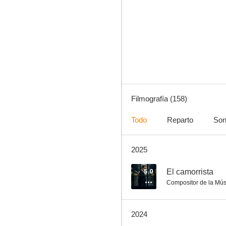
El marqués del Grillo
8.0
Filmografía (158)
Todo
Reparto
Son
2025
Il profumo della signora in nero
7.6
5.0
El camorrista
Compositor de la Mús
2024