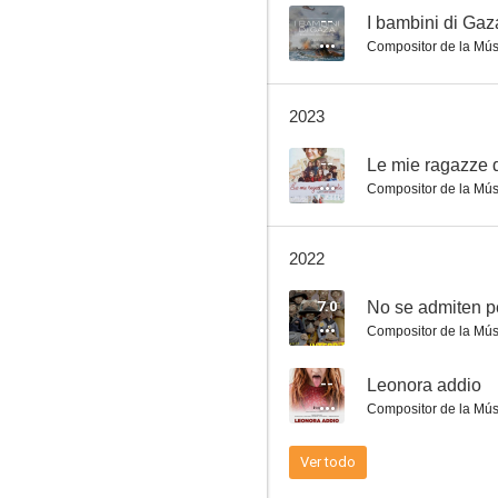
--
I bambini di Gaz
Compositor de la Mús
La habitación del hijo
2023
7.3
--
Le mie ragazze d
Compositor de la Mús
2022
7.0
No se admiten pe
Compositor de la Mús
Caro diario (Querido diario)
--
Leonora addio
7.0
Compositor de la Mús
Ver todo