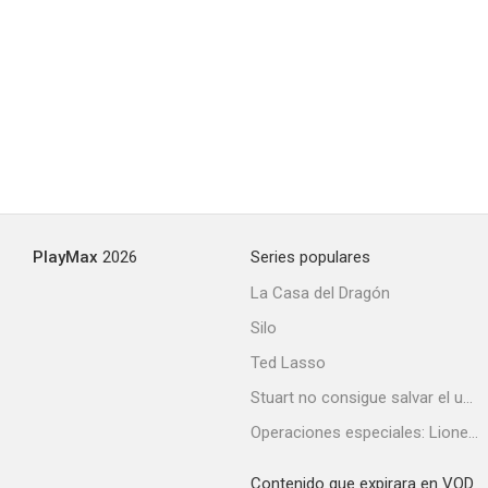
Hungry Hearts
--
PlayMax
2026
Series populares
La Casa del Dragón
Silo
Monicelli: La versione di Mario
Ted Lasso
--
Stuart no consigue salvar el universo
Operaciones especiales: Lioness
Contenido que expirara en VOD