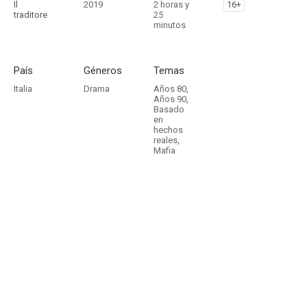
Il
2019
2 horas y
16+
traditore
25
minutos
País
Géneros
Temas
Italia
Drama
Años 80
,
Años 90
,
Basado
en
hechos
reales
,
Mafia