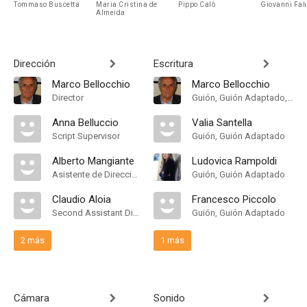
Tommaso Buscetta
Maria Cristina de
Pippo Calò
Giovanni Fal
Almeida
Dirección
Escritura
Marco Bellocchio
Marco Bellocchio
Director
Guión, Guión Adaptado, Screenstory
Anna Belluccio
Valia Santella
Script Supervisor
Guión, Guión Adaptado
Alberto Mangiante
Ludovica Rampoldi
Asistente de Dirección
Guión, Guión Adaptado
Claudio Aloia
Francesco Piccolo
Second Assistant Director
Guión, Guión Adaptado
2 más
1 más
Cámara
Sonido