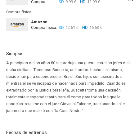
Compra:
SD
9.99 €
HD
12.99 €
Compra física
Amazon
Compra física:
SD
12.61 €
HD
16.63 €
Sinopsis
A principios de los años 80 se produjo una guerra entre los jefes de la
mafia siciliana. Tommaso Buscetta, un hombre hecho a sí mismo,
decide huir para esconderse en Brasil. Sus hijos son asesinados
mientras él se ve incapaz de hacer nada para impedirlo. Cuando es
extraditado por la justicia brasileña, Buscetta toma una decisión
totalmente inesperada tanto para él como para todos los que le
conocían: reunirse con el juez Giovanni Falcone, traicionando así el
juramento que realizó con "la Cosa Nostra".
Fechas de estrenos