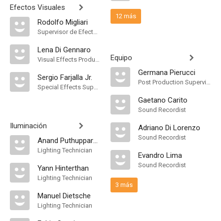
Efectos Visuales
12 más
Rodolfo Migliari
Supervisor de Efectos Visuales
Lena Di Gennaro
Equipo
Visual Effects Producer
Germana Pierucci
Sergio Farjalla Jr.
Post Production Supervisor
Special Effects Supervisor
Gaetano Carito
Sound Recordist
Iluminación
Adriano Di Lorenzo
Sound Recordist
Anand Puthupparambil
Lighting Technician
Evandro Lima
Sound Recordist
Yann Hinterthan
Lighting Technician
3 más
Manuel Dietsche
Lighting Technician