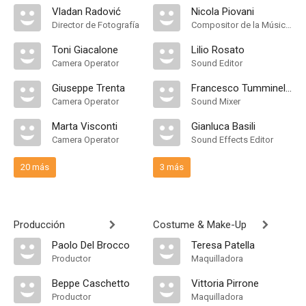
Vladan Radović
Nicola Piovani
Director de Fotografía
Compositor de la Música Original
Toni Giacalone
Lilio Rosato
Camera Operator
Sound Editor
Giuseppe Trenta
Francesco Tumminello
Camera Operator
Sound Mixer
Marta Visconti
Gianluca Basili
Camera Operator
Sound Effects Editor
20 más
3 más
Producción
Costume & Make-Up
Paolo Del Brocco
Teresa Patella
Productor
Maquilladora
Beppe Caschetto
Vittoria Pirrone
Productor
Maquilladora