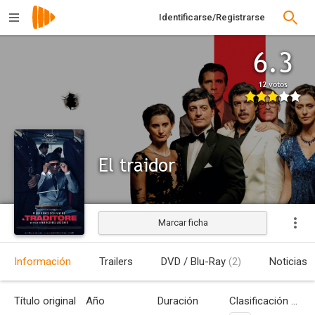
Identificarse/Registrarse
6.3
12 votos
El traidor
Marcar ficha
Estrenada
Información
Trailers
DVD / Blu-Ray
(2)
Noticias
Título original
Año
Duración
Clasificación por edades