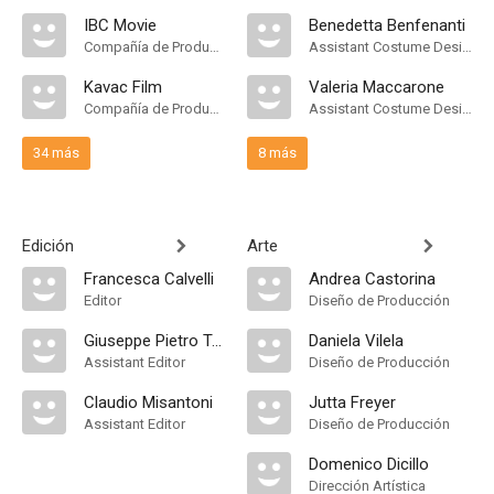
IBC Movie
Benedetta Benfenanti
Compañía de Produccion
Assistant Costume Designer
Kavac Film
Valeria Maccarone
Compañía de Produccion
Assistant Costume Designer, Wardrobe Supervisor
34 más
8 más
Edición
Arte
Francesca Calvelli
Andrea Castorina
Editor
Diseño de Producción
Giuseppe Pietro Tornatore
Daniela Vilela
Assistant Editor
Diseño de Producción
Claudio Misantoni
Jutta Freyer
Assistant Editor
Diseño de Producción
Domenico Dicillo
Dirección Artística