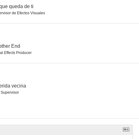
que queda de ti
rvisor de Efectos Visuales
 el sol
Nostalgia
Cuestión de karma
--
--
--
other End
al Effects Producer
rida vecina
 Supervisor
 End
Querida vecina
Aquí me río yo
--
--
--