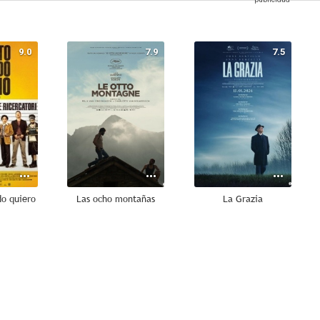
9.0
7.9
7.5
do quiero
Las ocho montañas
La Grazia
6.9
6.8
6.8