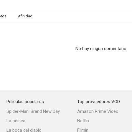
otos
Afinidad
Il Regno
Vivere
--
--
No hay ningun comentario.
Peliculas populares
Top proveedores VOD
Euforia
La prima pietra
Made in I
Spider-Man: Brand New Day
Amazon Prime Video
--
--
La odisea
Netflix
La boca del diablo
Filmin