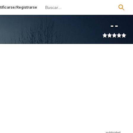
tificarse/Registrarse
--