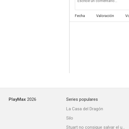
Fecha
Valoración
V
Arturo y el algoritmo
--
PlayMax
2026
Series populares
Capri-Revolution
La Casa del Dragón
--
Silo
Stuart no consigue salvar el universo