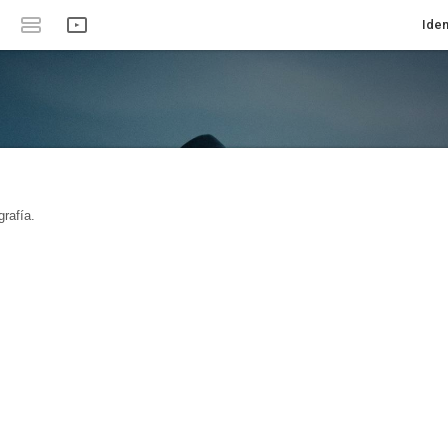
Iden
rafía.