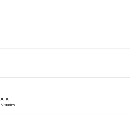
La quimera
La vida por delante
El hilo imper
6.7
6.3
Dogman
Copia certificada
El rap
5.8
5.7
noche
s Visuales