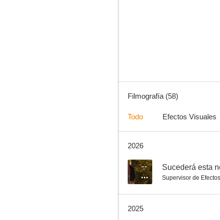
Lazzaro feliz
6.8
Filmografía (58)
Todo
Efectos Visuales
2026
Le pupille
6.0
--
Sucederá esta 
Supervisor de Efecto
2025