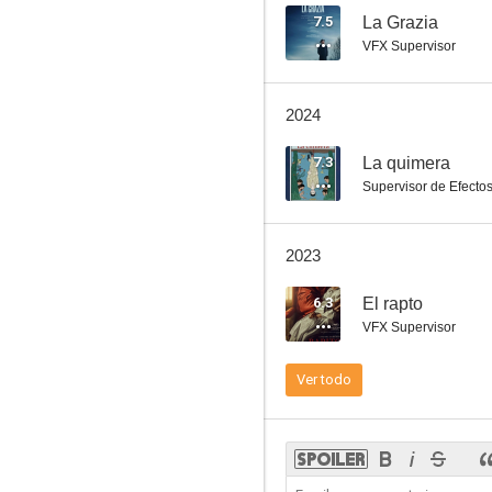
7.5
La Grazia
VFX Supervisor
Niños de la Noche
2024
5.5
7.3
La quimera
Supervisor de Efecto
2023
6.3
El rapto
VFX Supervisor
Amor a la siciliana
Ver todo
--