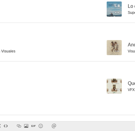
5.8
Lo 
Supe
Lo que queda de ti
Como pez fuera del agua
Cegados por
4.3
--
--
An
s Visuales
Visu
--
Que
VFX
Queridos vecinos
Sucederá esta noche
Another
--
--