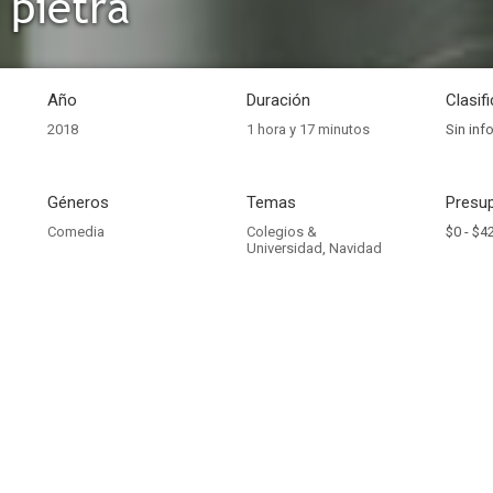
 pietra
Año
Duración
Clasif
2018
1 hora y 17 minutos
Sin inf
Géneros
Temas
Presup
Comedia
Colegios &
$0 -
$4
Universidad
,
Navidad