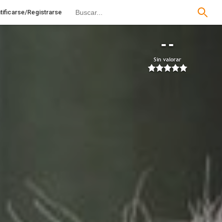
tificarse/Registrarse
--
Sin valorar