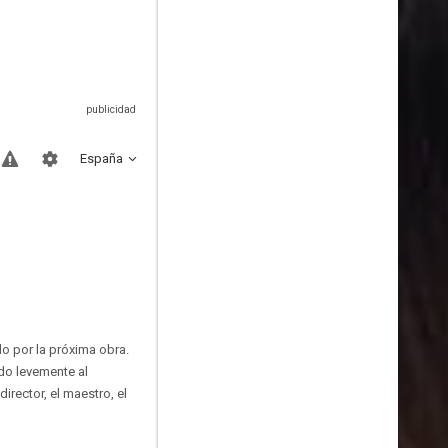
España
do por la próxima obra.
ndo levemente al
irector, el maestro, el