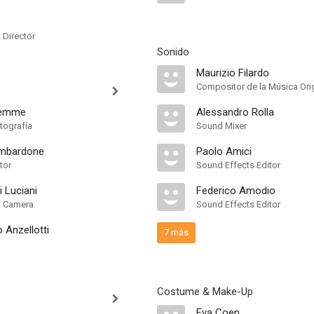
t Director
Sonido
Maurizio Filardo
Compositor de la Música Orig
lemme
Alessandro Rolla
tografía
Sound Mixer
ombardone
Paolo Amici
tor
Sound Effects Editor
i Luciani
Federico Amodio
nt Camera
Sound Effects Editor
 Anzellotti
7 más
Costume & Make-Up
Eva Coen