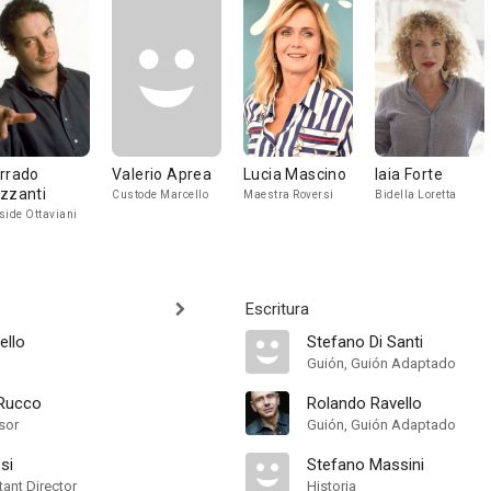
rrado
Valerio Aprea
Lucia Mascino
Iaia Forte
zzanti
Custode Marcello
Maestra Roversi
Bidella Loretta
side Ottaviani
Escritura
ello
Stefano Di Santi
Guión, Guión Adaptado
 Rucco
Rolando Ravello
sor
Guión, Guión Adaptado
si
Stefano Massini
ant Director
Historia