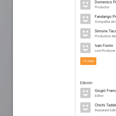
Domenico P
Productor
Fandango P
Compañía de 
Simone Tac
Production M
Ivan Fiorini
Line Producer
11 más
Edición
Giogiò Franc
Editor
Chichi Tadd
Assistant Edit