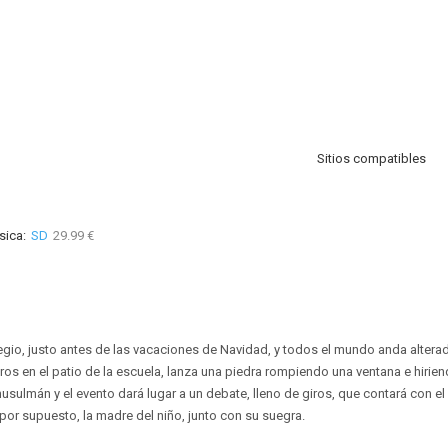
Sitios compatibles
sica:
SD
29.99 €
egio, justo antes de las vacaciones de Navidad, y todos el mundo anda altera
ros en el patio de la escuela, lanza una piedra rompiendo una ventana e hirie
usulmán y el evento dará lugar a un debate, lleno de giros, que contará con el d
 por supuesto, la madre del niño, junto con su suegra.