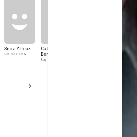
Serra Yılmaz
Caterina
Lorenzo Ciamei
Gabriele
Bertone
Paolucci
Fatima Hatab
Samir
Segretaria
Fabrizietto