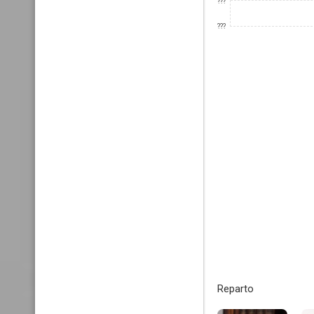
???
???
Reparto