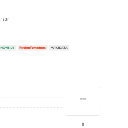
ñadir
--
0