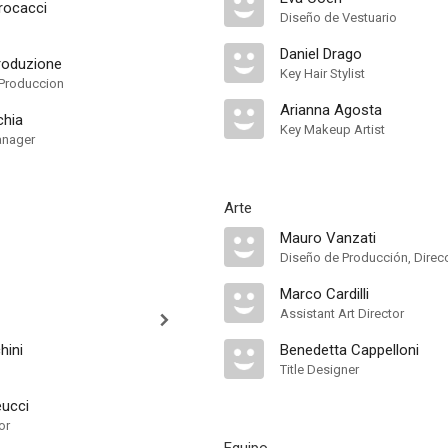
rocacci
Diseño de Vestuario
Daniel Drago
roduzione
Key Hair Stylist
Produccion
Arianna Agosta
chia
Key Makeup Artist
anager
Arte
Mauro Vanzati
Diseño de Producción, Direcc
Marco Cardilli
Assistant Art Director
hini
Benedetta Cappelloni
Title Designer
eucci
or