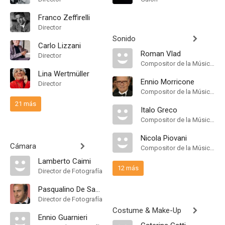
Franco Zeffirelli
Director
Sonido
Carlo Lizzani
Roman Vlad
Director
Compositor de la Música Original
Lina Wertmüller
Ennio Morricone
Director
Compositor de la Música Original
21 más
Italo Greco
Compositor de la Música Original, Musician
Nicola Piovani
Cámara
Compositor de la Música Original
Lamberto Caimi
12 más
Director de Fotografía
Pasqualino De Santis
Director de Fotografía
Costume & Make-Up
Ennio Guarnieri