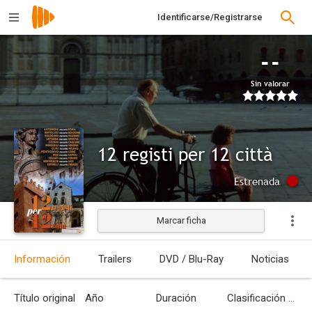
Identificarse/Registrarse
--
Sin valorar
12 registi per 12 città
Estrenada
Marcar ficha
Información
Trailers
DVD / Blu-Ray
Noticias
Título original
Año
Duración
Clasificación por edades