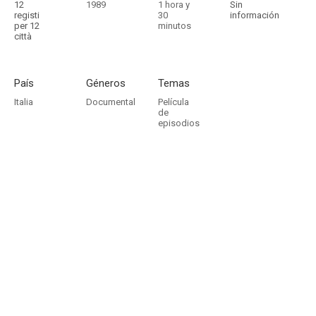
12
1989
1 hora y
Sin
registi
30
información
per 12
minutos
città
País
Géneros
Temas
Italia
Documental
Película
de
episodios