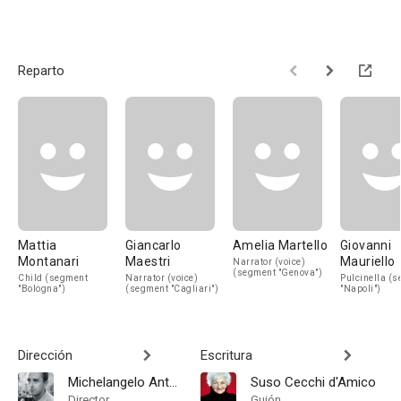
Reparto
Mattia
Giancarlo
Amelia Martello
Giovanni
Montanari
Maestri
Mauriello
Narrator (voice)
(segment "Genova")
Child (segment
Narrator (voice)
Pulcinella (
"Bologna")
(segment "Cagliari")
"Napoli")
Dirección
Escritura
Michelangelo Antonioni
Suso Cecchi d'Amico
Director
Guión