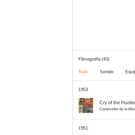
Faithful in My Fashion
--
Filmografía (40)
Todo
Sonido
Equi
1953
3 Men in White
--
--
Cry of the Hunte
Compositor de la Mús
1951