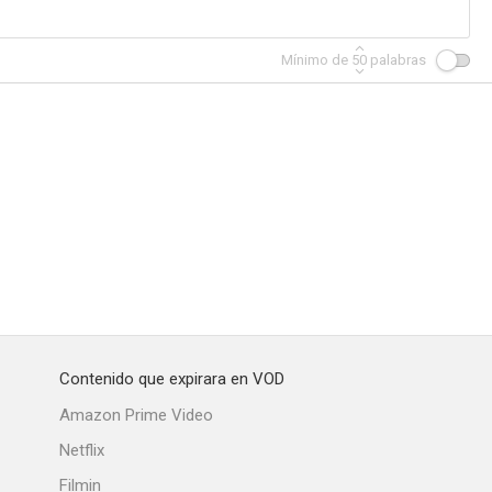
Mínimo de
50
palabras
 estrellas
Un par de gitanos
Winterset
--
Contenido que expirara en VOD
ombate
Amazon Prime Video
Netflix
Filmin