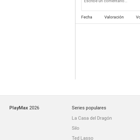
Fecha
Valoración
V
Desayuno para dos
--
PlayMax
2026
Series populares
Walking on Air
La Casa del Dragón
Silo
Ted Lasso