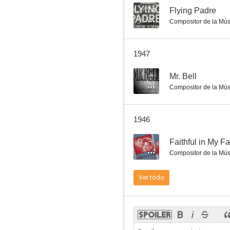
7.0
Flying Padre
Compositor de la Mús
A Stranger in Town
1947
--
--
Mr. Bell
Compositor de la Mús
1946
--
Faithful in My F
Compositor de la Mús
Law of the Underworld
Ver todo
--