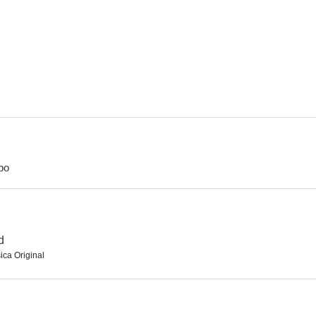
El canalla redimido
She Went to the Races
This Man's
--
--
po
Nothing But Trouble
Crime Does Not Pay: Dark Shadows
--
--
d
ica Original