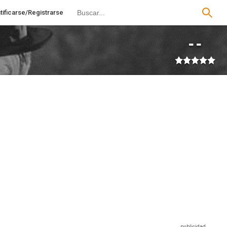
tificarse/Registrarse
--