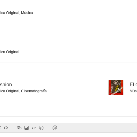
ica Original
,
Música
Vigilantes del cielo
A siete millas de Alcatraz
El Santo en Pa
--
--
ica Original
ashion
--
El 
ica Original
,
Cinematografía
Mús
La quimera de Hollywood
Border Café
Miguel Str
--
--