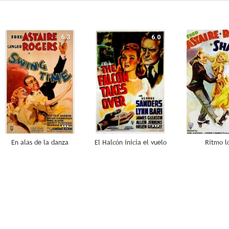
6.3
6.0
En alas de la danza
El Halcón inicia el vuelo
Ritmo l
--
--