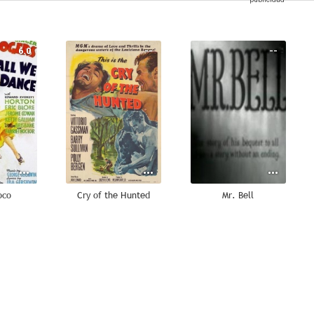
6.0
--
--
oco
Cry of the Hunted
Mr. Bell
--
--
--