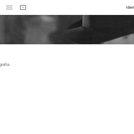
Iden
rafía.