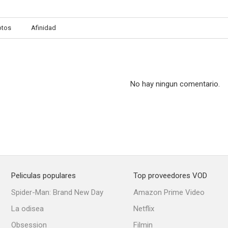
otos
Afinidad
El mundo a sus pies
María Estuardo
El arado y las
--
--
No hay ningun comentario.
Peliculas populares
Top proveedores VOD
Skyscraper Souls
La batalla de los sexos
El gran c
Spider-Man: Brand New Day
Amazon Prime Video
La odisea
Netflix
Obsession
Filmin