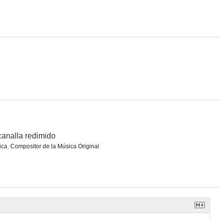
lm Springs
...One Third of a Nation...
Condemned Women
--
--
--
canalla redimido
ica
,
Compositor de la Música Original
ogoff
La diosa de la selva
El ídolo de Nueva York
--
--
--