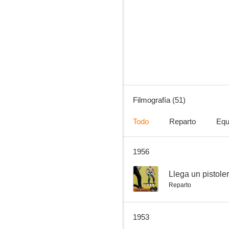
El hombre invisible
5.5
Filmografía (51)
Todo
Reparto
Equ
1956
The Wistful Widow of Wagon Gap
--
--
Llega un pistole
Reparto
1953