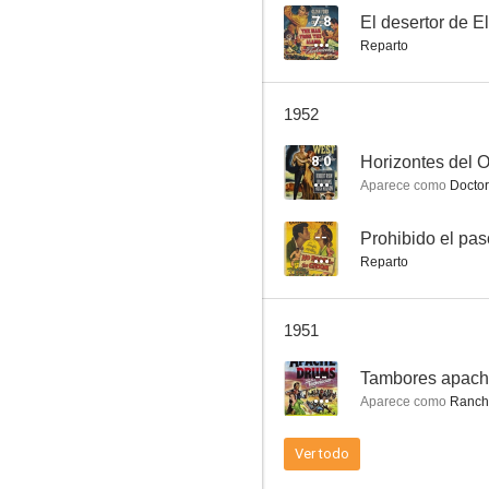
7.8
El desertor de E
Reparto
La última patrulla
1952
--
8.0
Horizontes del 
Aparece como
Doctor
--
Prohibido el pas
Reparto
1951
The Last Musketeer
--
Tambores apac
--
Aparece como
Ranche
Ver todo