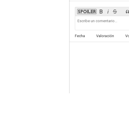
Frenchie
Fecha
Valoración
V
--
Moonrise (Noche sin luna)
--