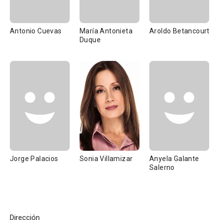
Antonio Cuevas
María Antonieta
Aroldo Betancourt
Duque
Jorge Palacios
Sonia Villamizar
Anyela Galante
Salerno
Dirección