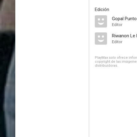
Edición
Gopal Punto
Editor
Riwanon Le B
Editor
PlayMax solo ofrece inform
copyright de las imágenes
distribuidoras.