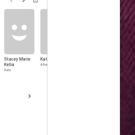
Stacey Marie
Katie McGovern
Avant Strangel
Eric Carter
Keba
Attachée de presse
Body Guard
Street Man
Kate