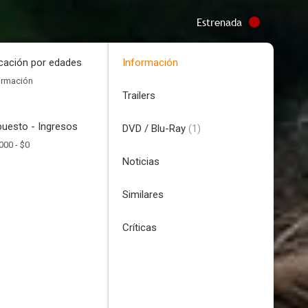
Estrenada
icación por edades
Información
ormación
Trailers
uesto - Ingresos
DVD / Blu-Ray
(1)
000 -
$0
Noticias
Similares
Críticas