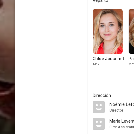
Reparto
Chloé Jouannet
Pa
Alex
Mat
Dirección
Noémie Lefo
Director
Marie Leven
First Assistan