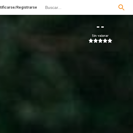
tificarse/Registrarse
--
Sin valorar