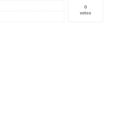
0
votos