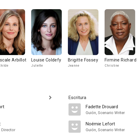
scale Arbillot
Louise Coldefy
Brigitte Fossey
Firmine Richard
hilde
Juliette
Jeanne
Christine
Escritura
rt
Fadette Drouard
Guión, Scenario Writer
t
Noémie Lefort
t Director
Guión, Scenario Writer