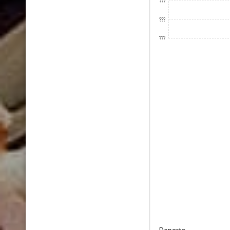
???
???
???