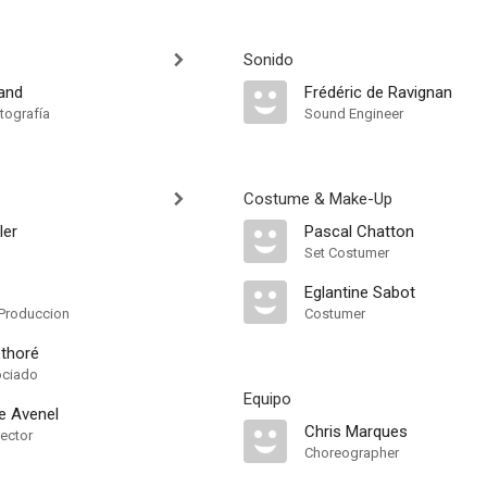
Sonido
rand
Frédéric de Ravignan
tografía
Sound Engineer
Costume & Make-Up
ler
Pascal Chatton
Set Costumer
Eglantine Sabot
Produccion
Costumer
thoré
ociado
Equipo
e Avenel
Chris Marques
rector
Choreographer