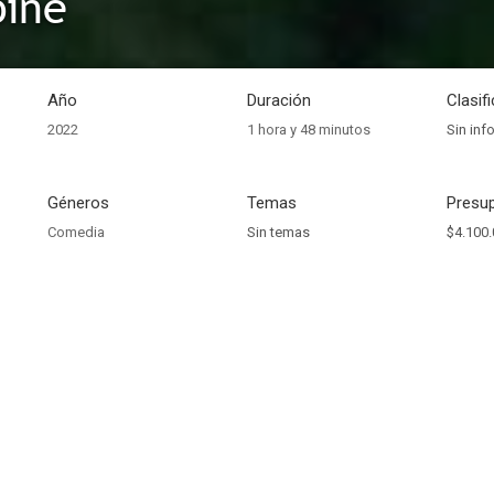
oïne
Año
Duración
Clasif
2022
1 hora y 48 minutos
Sin inf
Géneros
Temas
Presup
Comedia
Sin temas
$4.100.