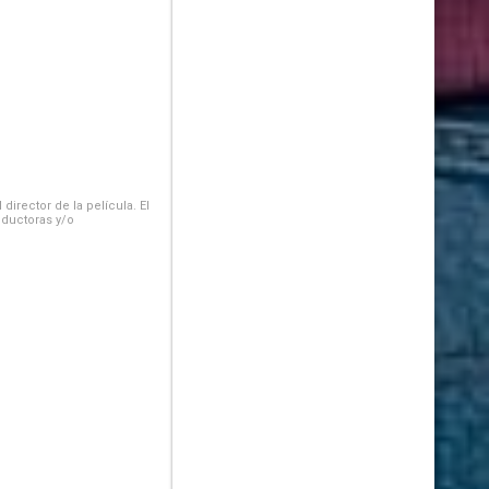
irector de la película. El
oductoras y/o