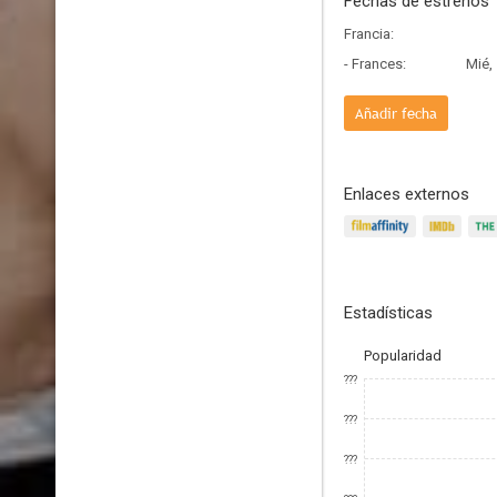
Fechas de estrenos
Francia:
- Frances:
Mié,
Añadir fecha
Enlaces externos
Estadísticas
Popularidad
???
???
???