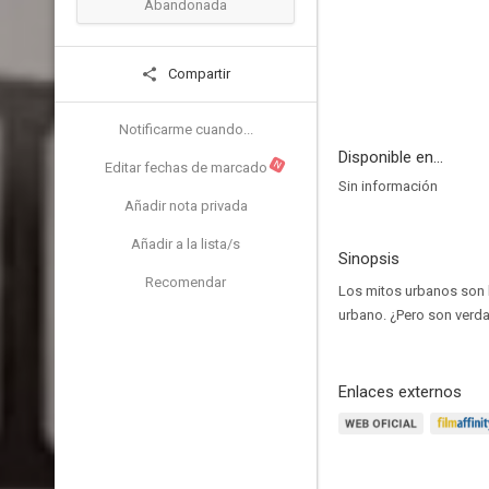
Abandonada
Compartir
Notificarme cuando...
Disponible en...
N
Editar fechas de marcado
Sin información
Añadir nota privada
Añadir a la lista/s
Sinopsis
Recomendar
Los mitos urbanos son h
urbano. ¿Pero son verd
Enlaces externos