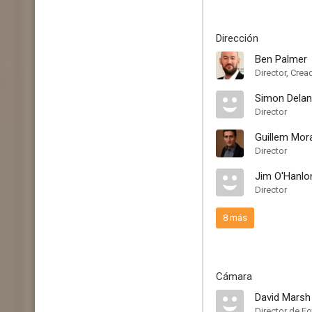
Dirección
Ben Palmer
Director, Crea
Simon Dela
Director
Guillem Mor
Director
Jim O'Hanlo
Director
8 más
Cámara
David Marsh
Director de Fo