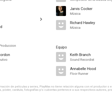
Jarvis Cocker
Música
Richard Hawley
ld
Música
Produccion
Equipo
ordon
Keith Branch
cutivo
Sound Recordist
Annabelle Hood
Floor Runner
ación de películas y series, PlayMax no tiene relación alguna con el productor o el d
, póster, carátula, fotografías y/o cubiertas pertenece a sus respectivos autores, pr