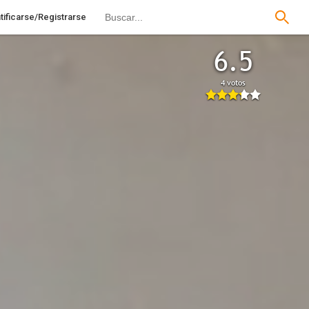
tificarse/Registrarse
6.5
4 votos