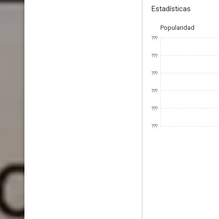
Estadísticas
Popularidad
???
???
???
???
???
???