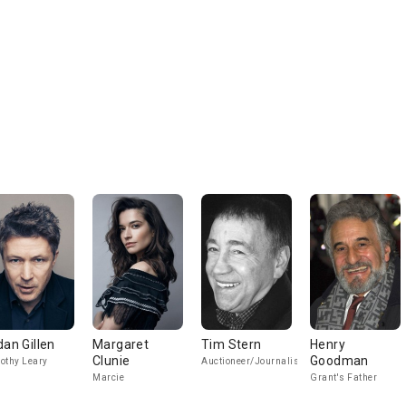
dan Gillen
Margaret
Tim Stern
Henry
Clunie
Goodman
othy Leary
Auctioneer/Journalist
Marcie
Grant's Father