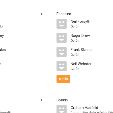
Escritura
Neil Forsyth
dor
Guión
ney
Roger Drew
Guión
ales
Frank Skinner
Guión
n
Neil Webster
Guión
8 más
Sonido
Graham Hadfield
tografía
Compositor de la Música Orig