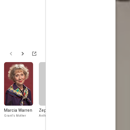
Marcia Warren
Zephryn Taitte
David Threlfall
Guillermo
Bedward
Grant's Mother
Anthony
Samuel Beckett