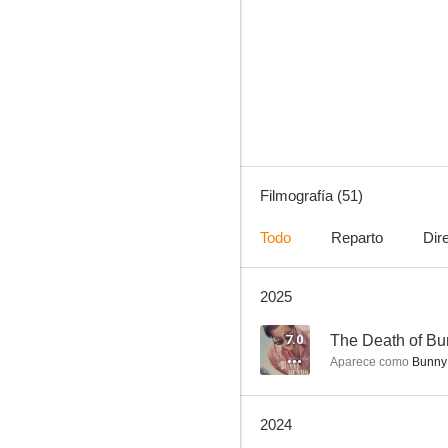
Juego de patriotas
10
Filmografía (51)
Todo
Reparto
Dir
2025
Spooks (Doble identidad)
7.9
7.0
The Death of B
Aparece como
Bunny
2024