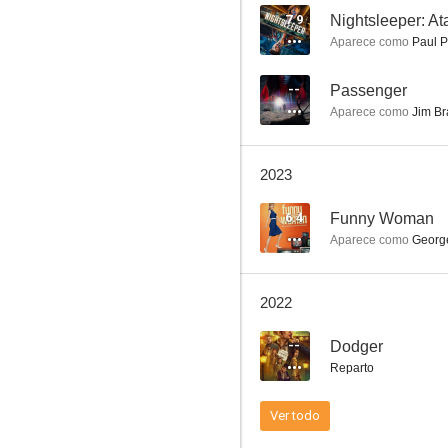
7.9
Nightsleeper: At
Aparece como
Paul P
Nightsleeper: Ataque al tren
--
Passenger
Aparece como
Jim Br
7.5
2023
6.4
Funny Woman
Aparece como
George
2022
Lo que queda en el desván
--
Dodger
7.0
Reparto
Ver todo