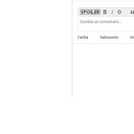
The Death of Bunny Munro
Fecha
Valoración
V
6.8
La casa Rusia
6.4