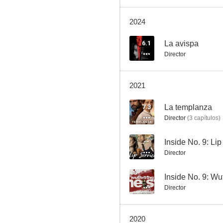
2024
La avispa
--
6.1
La avispa
Director
2021
7.3
La templanza
Director
(
3
capítulos
)
Inside No. 9: How Do You Plead?
--
Inside No. 9: Lip
Director
--
--
Inside No. 9: Wu
Director
2020