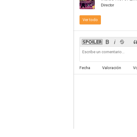
Director
Ver todo
Inside No. 9: Diddle Diddle Dumpling
--
Fecha
Valoración
V
Inside No. 9: The 12 Days of Christine
--