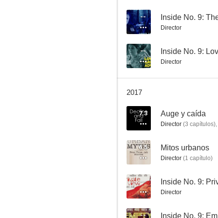
--
Inside No. 9: Th
Director
Inside No. 9: Wuthering Heist
--
--
Inside No. 9: Lo
Director
2017
7.3
Auge y caída
Director
(
3
capítulos
)
6.5
Mitos urbanos
Inside No. 9: Love's Great Adventure
Director
(
1
capítulo
)
--
--
Inside No. 9: Pr
Director
--
Inside No. 9: Em