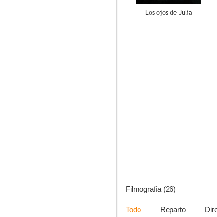
Los ojos de Julia
7.3
La templanza
6.1
Filmografía (26)
Todo
Reparto
Dir