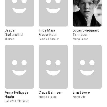
Jesper
Tilde Maja
Lucas Lynggaard
Riefensthal
Frederiksen
Tønnesen
Thomas
Female Educator
Young Lasse
Anna Helligsøe
Claus Bahnsen
Ernst Boye
Haahr
Merete's Father
Young Uffe
Lasse's Little Sister