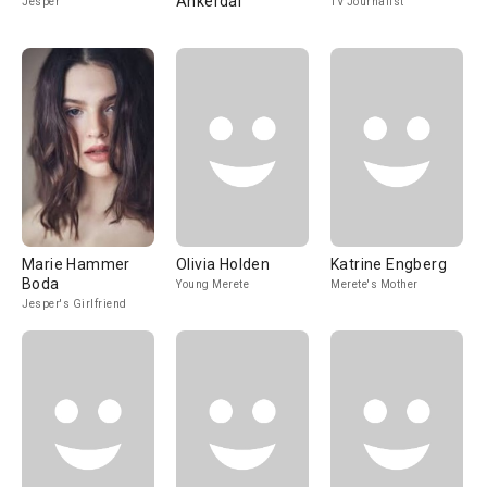
Ankerdal
Jesper
TV Journalist
Marie Hammer
Olivia Holden
Katrine Engberg
Boda
Young Merete
Merete's Mother
Jesper's Girlfriend