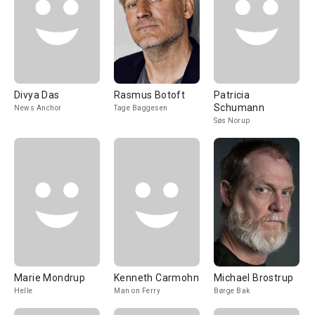
Divya Das
Rasmus Botoft
Patricia
Schumann
News Anchor
Tage Baggesen
Søs Norup
Marie Mondrup
Kenneth Carmohn
Michael Brostrup
Helle
Man on Ferry
Børge Bak