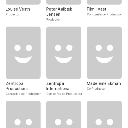
Louise Vesth
Peter Aalbæk
Film i Väst
Jensen
Productor
Compañía de Produccion
Productor
Zentropa
Zentropa
Madeleine Ekman
Productions
International
Co-Productor
Sweden
Compañía de Produccion
Compañía de Produccion