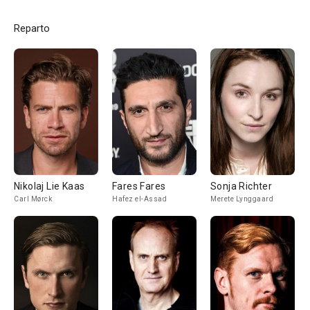
Reparto
Nikolaj Lie Kaas
Fares Fares
Sonja Richter
Carl Mørck
Hafez el-Assad
Merete Lynggaard