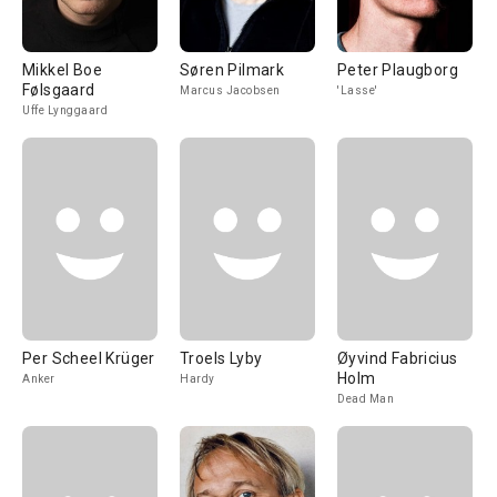
Mikkel Boe
Søren Pilmark
Peter Plaugborg
Følsgaard
Marcus Jacobsen
'Lasse'
Uffe Lynggaard
Per Scheel Krüger
Troels Lyby
Øyvind Fabricius
Holm
Anker
Hardy
Dead Man