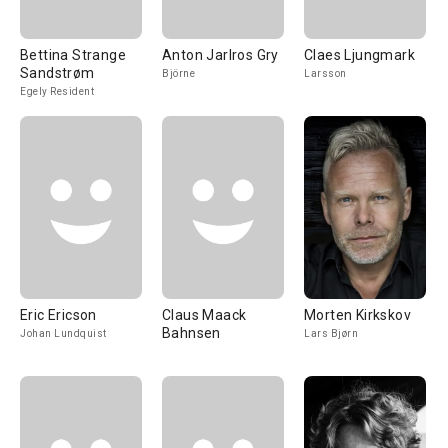
Bettina Strange
Anton Jarlros Gry
Claes Ljungmark
Sandstrøm
Björne
Larsson
Egely Resident
Eric Ericson
Claus Maack
Morten Kirkskov
Bahnsen
Johan Lundquist
Lars Bjørn