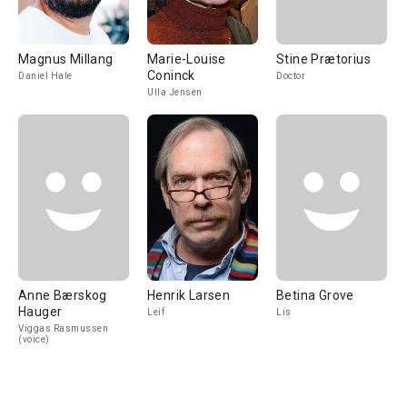
Magnus Millang
Marie-Louise
Stine Prætorius
Coninck
Daniel Hale
Doctor
Ulla Jensen
Anne Bærskog
Henrik Larsen
Betina Grove
Hauger
Leif
Lis
Viggas Rasmussen
(voice)