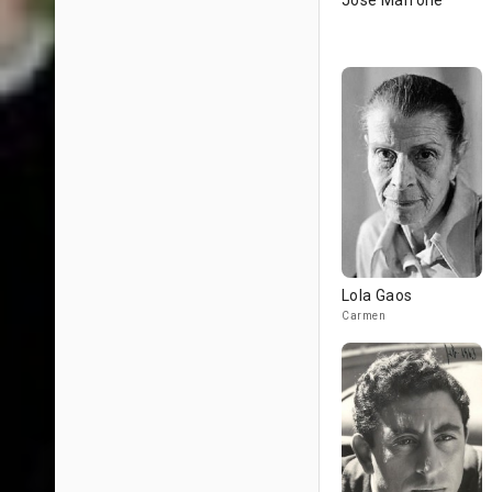
José Marrone
Lola Gaos
Carmen