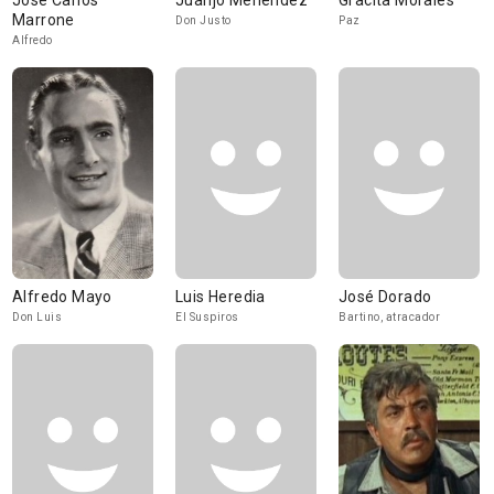
José Carlos
Juanjo Menéndez
Gracita Morales
Marrone
Don Justo
Paz
Alfredo
Alfredo Mayo
Luis Heredia
José Dorado
Don Luis
El Suspiros
Bartino, atracador