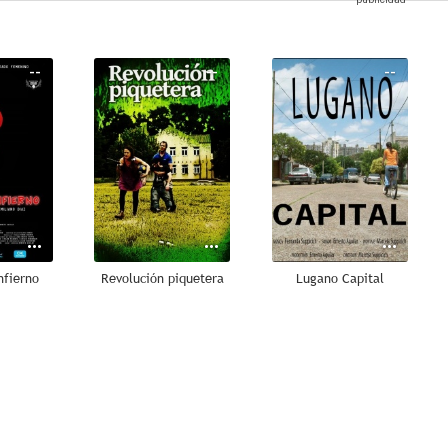
--
--
--
nfierno
Revolución piquetera
Lugano Capital