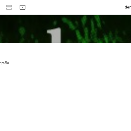
Iden
rafía.