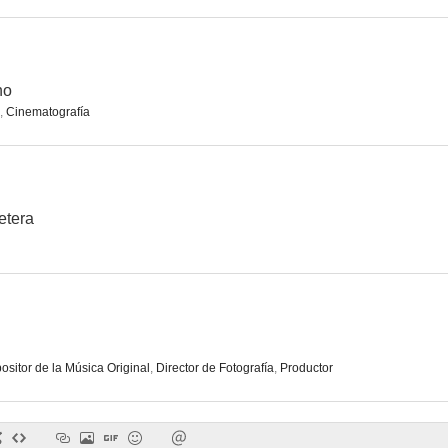
no
,
Cinematografía
etera
sitor de la Música Original
,
Director de Fotografía
,
Productor