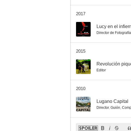
2017
--
Lucy en el infier
Director de Fotografía
2015
--
Revolución piqu
Editor
2010
--
Lugano Capital
Director
,
Guión
,
Compo