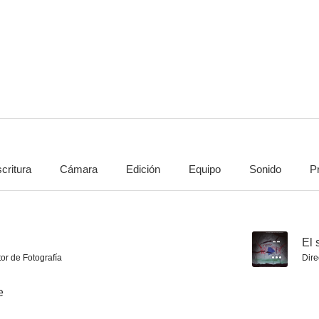
critura
Cámara
Edición
Equipo
Sonido
P
--
El 
tor de Fotografía
Dire
e