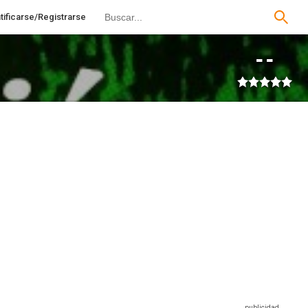
tificarse/Registrarse
--