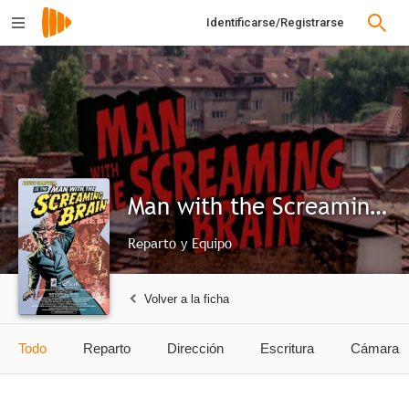
Identificarse/Registrarse
Man with the Screaming Brain
Reparto y Equipo
Volver a la ficha
Todo
Reparto
Dirección
Escritura
Cámara