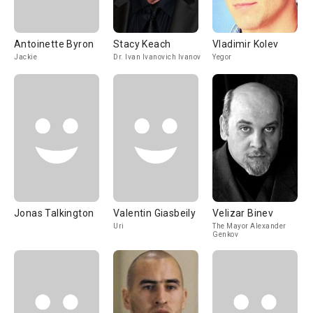
Antoinette Byron
Stacy Keach
Vladimir Kolev
Jackie
Dr. Ivan Ivanovich Ivanov
Yegor
Jonas Talkington
Valentin Giasbeily
Velizar Binev
Uri
The Mayor Alexander
Genkov