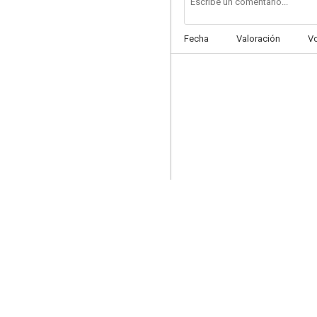
Fecha
Valoración
V
Erupción volcánica
--
Senda de destrucción