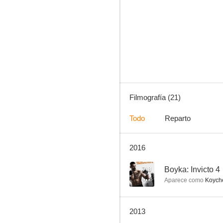
The Code
6.8
Filmografía (21)
Todo
Reparto
2016
Thor: Hammer of the Gods
6.0
7.8
Boyka: Invicto 4
Aparece como
Koych
2013