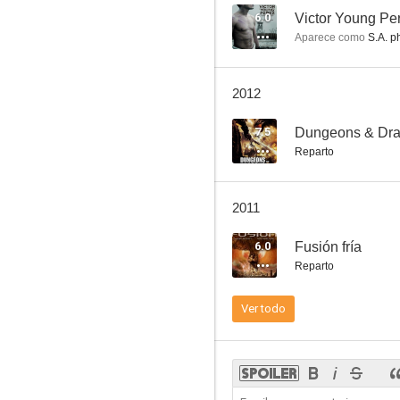
6.0
Victor Young Pe
Aparece como
S.A. p
El secuestro de Sophie
2012
3.6
7.5
Dungeons & Drag
Reparto
2011
6.0
Fusión fría
Reparto
Tiburones en Venecia
Ver todo
--