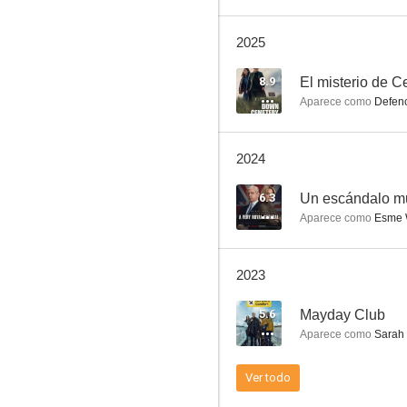
2025
Life in Squares
8.9
El misterio de 
Aparece como
Defenc
8.7
2024
6.3
Un escándalo mu
Aparece como
Esme 
2023
We Are Lady Parts
5.6
Mayday Club
7.5
Aparece como
Sarah
Ver todo