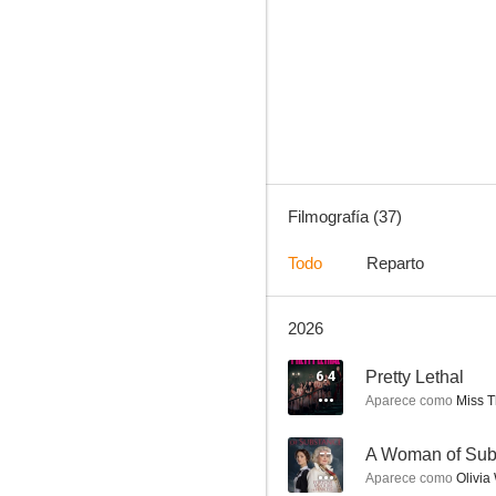
Gentleman Jack
6.4
Filmografía (37)
Todo
Reparto
2026
Pretty Lethal
9.0
6.4
Pretty Lethal
Aparece como
Miss T
--
A Woman of Sub
Aparece como
Olivia