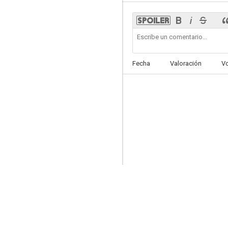
River
Fecha
Valoración
V
5.6
Mayday Club
5.3