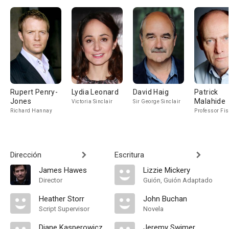
Rupert Penry-
Lydia Leonard
David Haig
Patrick
Jones
Malahide
Victoria Sinclair
Sir George Sinclair
Richard Hannay
Professor Fi
Dirección
Escritura
James Hawes
Lizzie Mickery
Director
Guión, Guión Adaptado
Heather Storr
John Buchan
Script Supervisor
Novela
Diane Kasperowicz
Jeremy Swimer