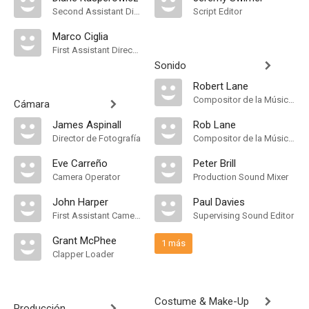
Second Assistant Director
Script Editor
Marco Ciglia
First Assistant Director
Sonido
Robert Lane
Compositor de la Música Original
Cámara
James Aspinall
Rob Lane
Director de Fotografía
Compositor de la Música Original
Eve Carreño
Peter Brill
Camera Operator
Production Sound Mixer
John Harper
Paul Davies
First Assistant Camera
Supervising Sound Editor
Grant McPhee
1 más
Clapper Loader
Costume & Make-Up
Producción