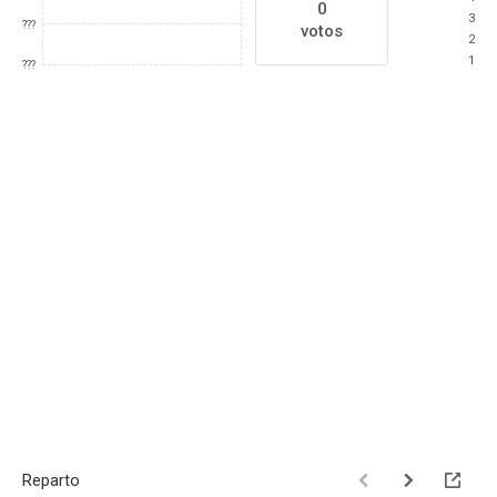
0
3
???
votos
2
1
???
Reparto