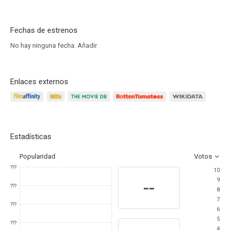
Fechas de estrenos
No hay ninguna fecha.
Añadir
Enlaces externos
Estadísticas
Popularidad
Votos
???
10
9
--
???
8
7
???
6
5
???
4