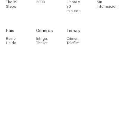
The 39
2008
1 hora y
Sin
Steps
30
información
minutos
País
Géneros
Temas
Reino
Intriga
,
Crimen
,
Unido
Thriller
Telefilm