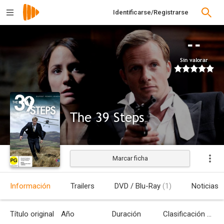
Identificarse/Registrarse
--
Sin valorar
The 39 Steps
Marcar ficha
Estrenada
Información
Trailers
DVD / Blu-Ray
(1)
Noticias
Título original
Año
Duración
Clasificación por edades