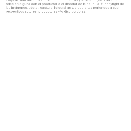
PlayMax solo ofrece información de películas y series, PlayMax no tiene
relación alguna con el productor o el director de la película. El copyright de
las imágenes, póster, carátula, fotografías y/o cubiertas pertenece a sus
respectivos autores, productoras y/o distribuidoras.