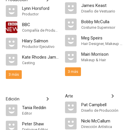
James Keast
Lynn Horsford
Diseño de Vestuario
Productor
Bobby McCulla
BBC
Costume Supervisor
Compañía de Produccion
Meg Speirs
Hilary Salmon
Hair Designer, Makeup Designer
Productor Ejecutivo
Mairi Morrison
Kate Rhodes James
Makeup & Hair
Casting
3 más
3 más
Arte
Edición
Pat Campbell
Tania Reddin
Diseño de Producción
Editor
Nicki McCallum
Peter Shaw
Dirección Artística
Dialogue Editor