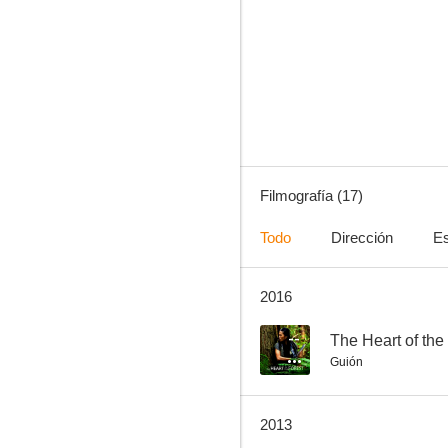
Demonios en el jardín
5.0
Filmografía (17)
Todo
Dirección
Es
2016
Hay que matar a B.
--
--
The Heart of the
Guión
2013