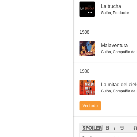
--
La trucha
Guión
,
Productor
La trucha
1988
--
--
Malaventura
Guión
,
Compañía de 
1986
7.8
La mitad del cie
Guión
,
Compañía de 
Las viudas
Ver todo
--