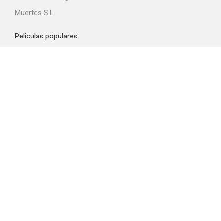
Muertos S.L.
Peliculas populares
Spider-Man: Brand New Day
La odisea
Obsession
La boca del diablo
La última casa
Top proveedores VOD
Amazon Prime Video
Netflix
Filmin
Movistar+
Disney+