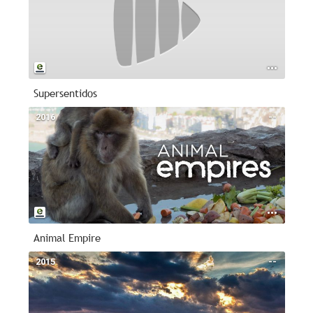
Supersentidos
2016
--
Animal Empire
2015
--