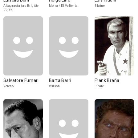
Luisella Boni
Helga Liné
Luis Induni
Altagracia (as Brigitte
Moira / El Valiente
Blaine
Corey)
Salvatore Furnari
Barta Barri
Frank Braña
Veleno
Wilson
Pirate