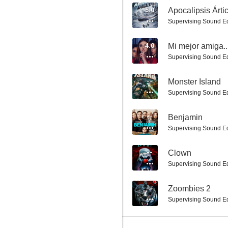
5.0
Apocalipsis Árti
Supervising Sound Ed
Sherlock Holmes
4.0
Supervising Sound Ed
6.4
--
Monster Island
Supervising Sound Ed
--
Benjamin
Supervising Sound Ed
--
Clown
Supervising Sound Ed
Nazis en el centro de la Tierra
5.8
--
Zoombies 2
Supervising Sound Ed