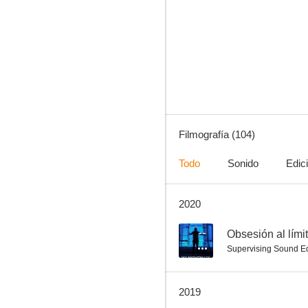
Sharknado: Que la 4ª te acompañe
4.2
Filmografía (104)
Todo
Sonido
Edic
2020
Titanic 2
7.4
--
Obsesión al lími
Supervising Sound Ed
2019