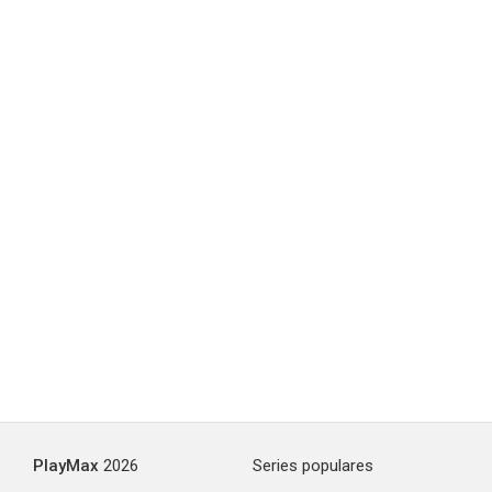
Little Dead Rotting Hood
--
San Andreas Quake
--
PlayMax
2026
Series populares