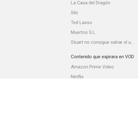
La Casa del Dragón
Silo
Ted Lasso
Muertos S.L.
Stuart no consigue salvar el universo
Avión vs. volcán
Contenido que expirara en VOD
--
Amazon Prime Video
Netflix
Movistar+
Filmin
Movistar+ Fibra
Mercenaries
--