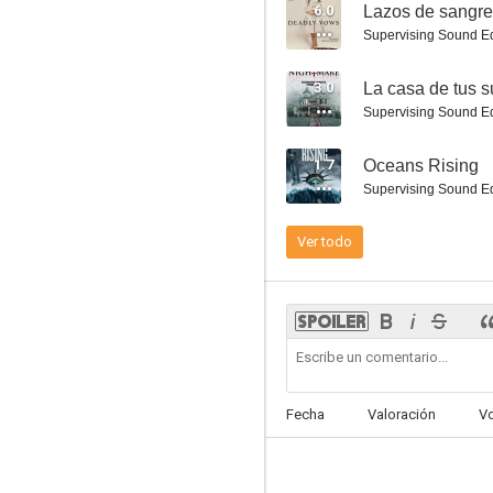
6.0
Lazos de sangre
Supervising Sound Ed
3.0
La casa de tus 
Supervising Sound Ed
Apocalipsis Ártico
1.7
Oceans Rising
5.0
Supervising Sound Ed
Ver todo
La mejor navidad de nuestras vidas
Fecha
Valoración
V
4.8