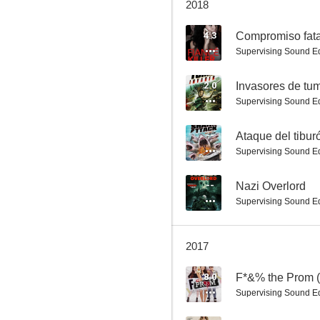
2018
4.3
Compromiso fata
Supervising Sound Ed
El planeta de los tiburones
2.0
Invasores de tu
Supervising Sound Ed
5.5
--
Ataque del tibu
Supervising Sound Ed
--
Nazi Overlord
Supervising Sound Ed
2017
18-Year-Old Virgin
5.0
8.0
Supervising Sound Ed