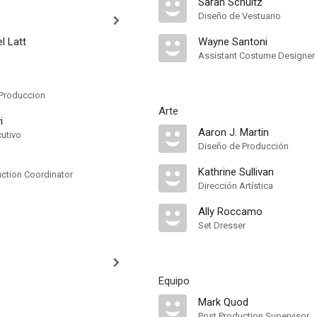
Sarah Schultz
Diseño de Vestuario
l Latt
Wayne Santoni
Assistant Costume Designer
Produccion
Arte
i
Aaron J. Martin
cutivo
Diseño de Producción
b
Kathrine Sullivan
uction Coordinator
Dirección Artística
Ally Roccamo
Set Dresser
Equipo
Mark Quod
Post Production Supervisor