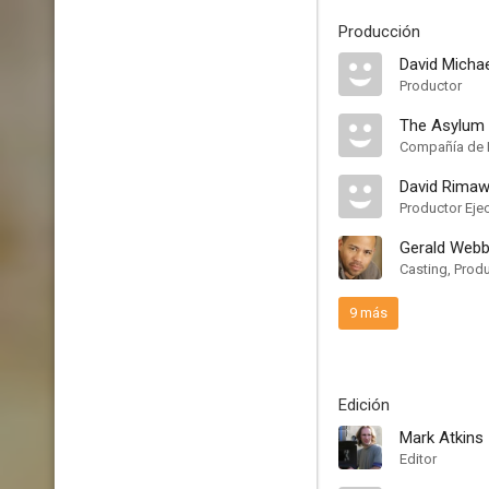
Producción
David Michae
Productor
The Asylum
Compañía de 
David Rimaw
Productor Eje
Gerald Web
Casting, Prod
9 más
Edición
Mark Atkins
Editor