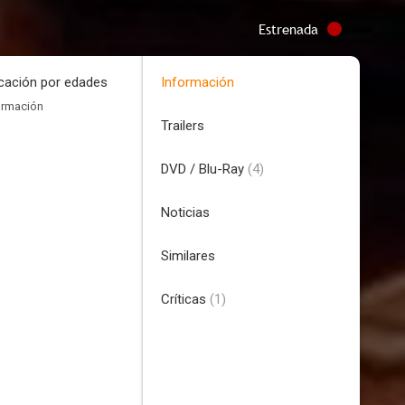
Estrenada
icación por edades
Información
ormación
Trailers
DVD / Blu-Ray
(4)
Noticias
Similares
Críticas
(1)