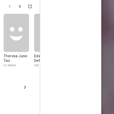
Theresa June-
Edward
Robert Pike
Tim Abell
Tao
DeRuiter
Daniel
Colonel Macon
Lt. Solano
Cpt. Arnstead
Commander Wakes