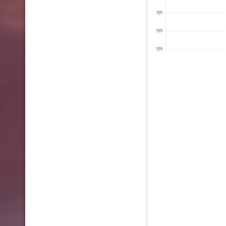
???
???
???