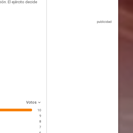
ón. El ejército decide
Votos
10
9
8
7
6