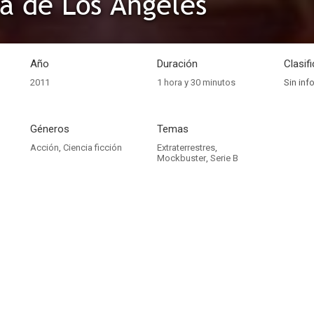
la de Los Ángeles
Año
Duración
Clasif
2011
1 hora y 30 minutos
Sin inf
Géneros
Temas
Acción
,
Ciencia ficción
Extraterrestres
,
Mockbuster
,
Serie B