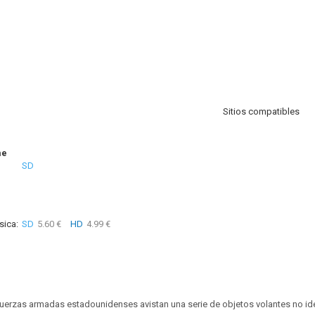
Sitios compatibles
me
SD
sica:
SD
5.60 €
HD
4.99 €
fuerzas armadas estadounidenses avistan una serie de objetos volantes no ide