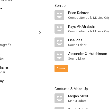
t Director
Sonido
tz
Brian Ralston
Compositor de la Música Orig
Kays Al-Atrakchi
Compositor de la Música Orig
Lisa Ries
tografía
Sound Editor
e
Alexander X. Hutchinson
tor
Sound Mixer
lliams
1 más
pher
way
Costume & Make-Up
Megan Nicoll
Maquilladora