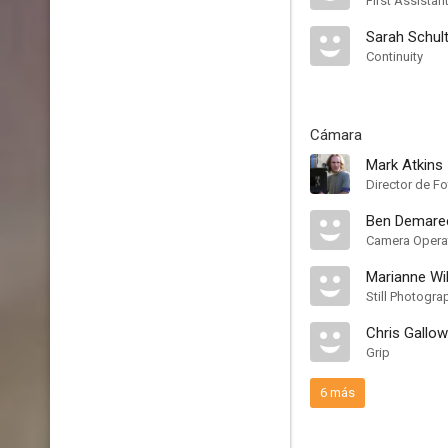
First Assistan
Sarah Schul
Continuity
Cámara
Mark Atkins
Director de Fo
Ben Demare
Camera Opera
Marianne Wi
Still Photogra
Chris Gallo
Grip
6 más