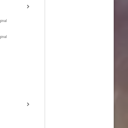
inal
inal