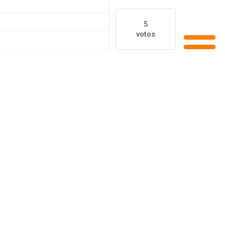
5
votos