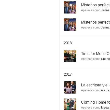
8.0
Aparece como
Jenna
Time for Me to Come Home for Christmas
--
Misterios perfec
Aparece como
Jenna
7.3
2018
7.6
Aparece como
Sophi
2017
Amor en las ondas
7.3
La escritora y el
7.0
Aparece como
Alexis
--
Coming Home fo
Aparece como
Megan 