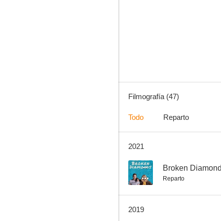
Blue Mountain State
4.7
Filmografía (47)
Todo
Reparto
2021
El efecto mariposa 2
7.6
--
Broken Diamon
Reparto
2019