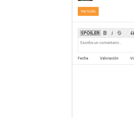
Ver todo
Vida robada
6.7
Fecha
Valoración
V
Un extraño con mis hijos
6.0