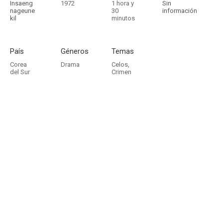
Insaeng
1972
1 hora y
Sin
nageune
30
información
kil
minutos
País
Géneros
Temas
Corea
Drama
Celos
,
del Sur
Crimen