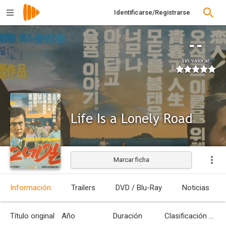
Identificarse/Registrarse
--
Sin valorar
Life Is a Lonely Road
Marcar ficha
Información
Trailers
DVD / Blu-Ray
Noticias
Título original
Año
Duración
Clasificación por edades