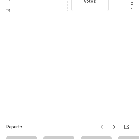
votos
2
1
???
Reparto