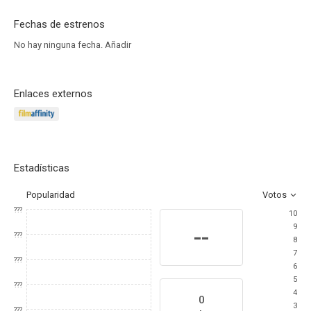
Fechas de estrenos
No hay ninguna fecha.
Añadir
Enlaces externos
Estadísticas
Popularidad
Votos
???
10
9
--
???
8
7
???
6
5
???
4
0
3
???