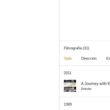
The Milky Way in the Sky
--
Filmografía (31)
Todo
Dirección
Es
2011
Goodbye, Dad
--
--
A Journey with 
Director
1989