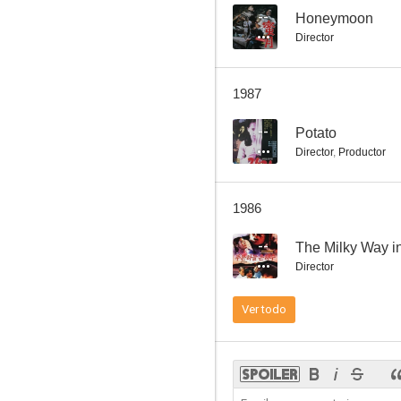
--
Honeymoon
Director
Red Gate to Tragedy
1987
--
--
Potato
Director
,
Productor
1986
--
The Milky Way i
Director
The Story of Youth
Ver todo
--