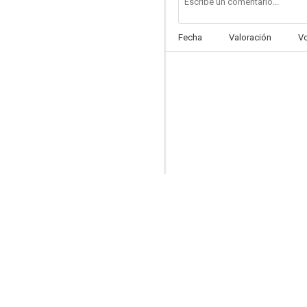
Fecha
Valoración
V
Black Butterfly
--
Life Is a Lonely Road
--