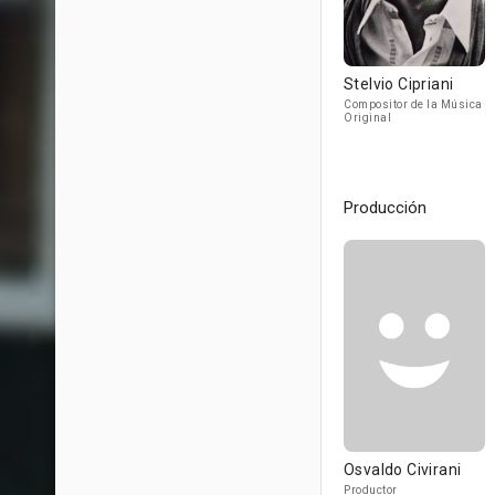
Stelvio Cipriani
Compositor de la Música
Original
Producción
Osvaldo Civirani
Productor