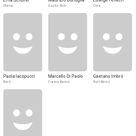
Erna Schürer
Maurizio Bonuglia
Edwige Fenech
Sheila
Dustin Rich
Cora
Paola Iacopucci
Marcello Di Paolo
Gaetano Imbró
Berit
Franco Baresi
Kurt Weiss