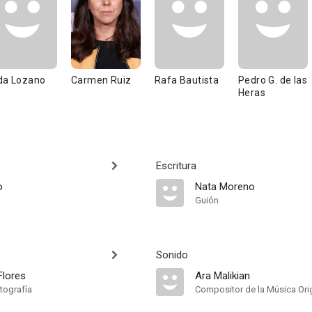
da Lozano
Carmen Ruiz
Rafa Bautista
Pedro G. de las
Heras
Escritura
o
Nata Moreno
Guión
Sonido
Flores
Ara Malikian
tografía
Compositor de la Música Orig