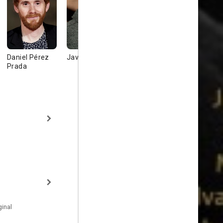
Daniel Pérez
Javier Cámara
Brays Efe
Álvaro
Prada
Cervantes
inal