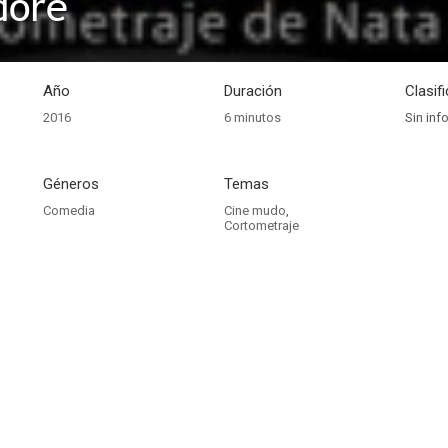
doré
Año
Duración
Clasif
2016
6 minutos
Sin inf
Géneros
Temas
Comedia
Cine mudo
,
Cortometraje