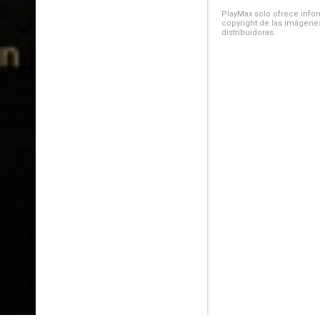
PlayMax solo ofrece inform
copyright de las imágenes
distribuidoras.