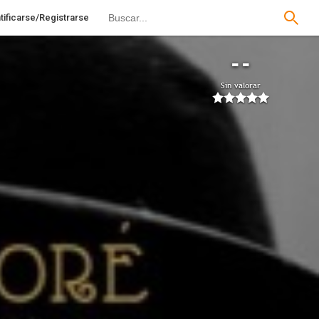
tificarse/Registrarse
--
Sin valorar