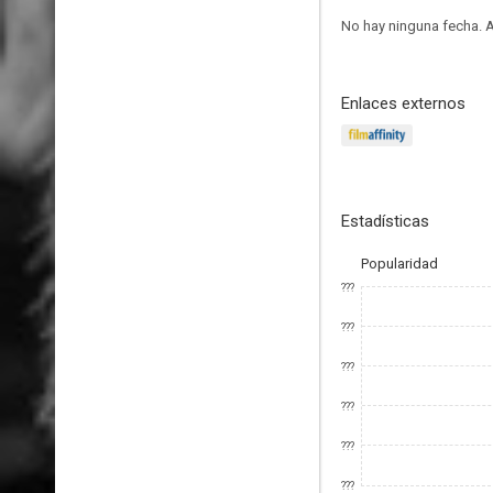
No hay ninguna fecha.
A
Enlaces externos
Estadísticas
Popularidad
???
???
???
???
???
???