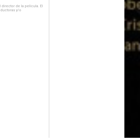
irector de la película. El
oductoras y/o