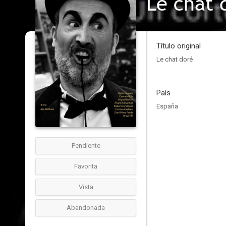
Le chat 
Título original
Le chat doré
País
España
Pendiente
Favorita
Vista
Abandonada