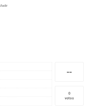
ñadir
--
0
votos