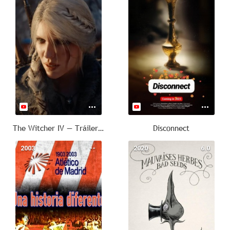
The Witcher IV — Tráiler Cinematográfico
Disconnect
2003
--
2020
6.0