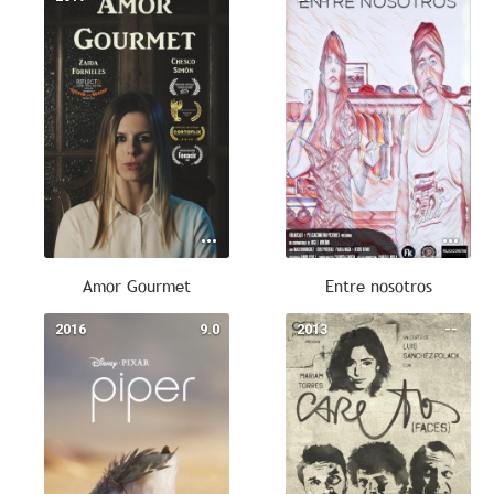
Amor Gourmet
Entre nosotros
2016
9.0
2013
--