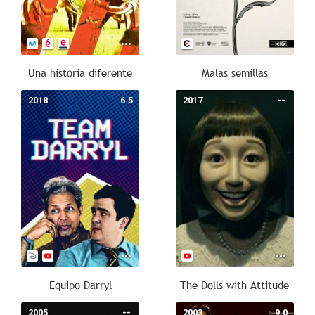
Una historia diferente
Malas semillas
2018
6.5
2017
--
Equipo Darryl
The Dolls with Attitude
2005
--
2003
9.0