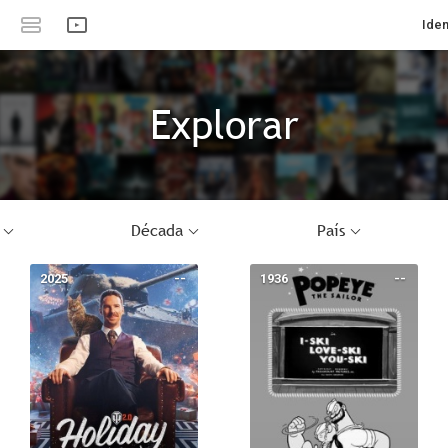
Iden
Explorar
Década
País
2025
--
1936
--