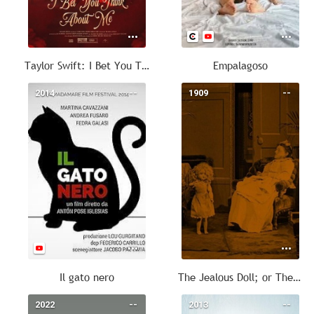
Taylor Swift: I Bet You Think About Me (Taylor's Version)
Empalagoso
2014
--
1909
--
Il gato nero
The Jealous Doll; or The Frustrated Elopement
2022
--
2013
--