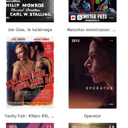
Joe Gloe, la luciérnaga
Mascotas monstruosas: Un corto de Hotel Transilvania
2007
--
2015
--
Vanity Fair: Killers Kill, Dead Men Die
Operator
2016
7.1
2012
5.8