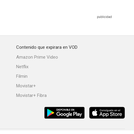
Contenido que expirara en VOD
Amazon Prime Video
Netflix
Filmin
Movistar+
Movistar+ Fibra