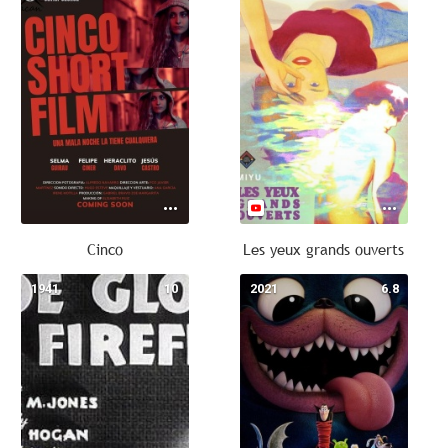
Cinco
Les yeux grands ouverts
1941
10
2021
6.8