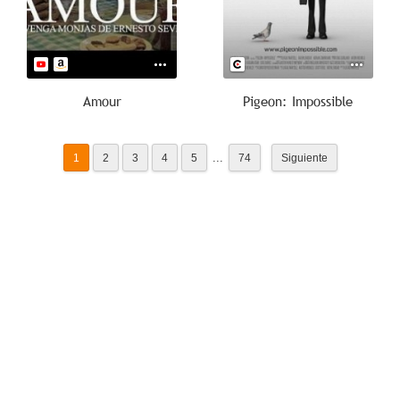
Amour
Pigeon: Impossible
...
1
2
3
4
5
74
Siguiente