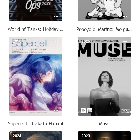
World of Tanks: Holiday Ops 2026
Popeye el Marino: Me gusta el alpinismo
2010
--
2025
--
Supercell: Utakata Hanabi
Muse
2024
--
2023
--