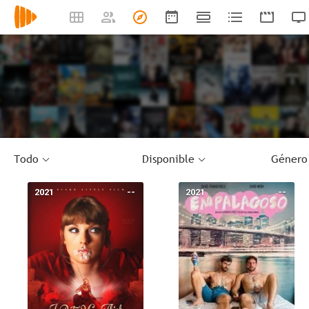
Todo
Disponible
Género
2021
--
2021
--