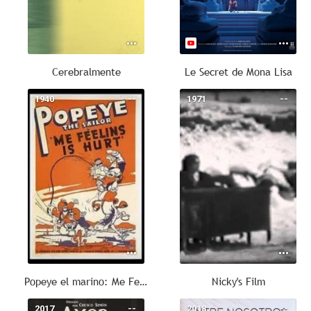
Cerebralmente
Le Secret de Mona Lisa
1940
--
1971
--
Popeye el marino: Me Feelins Is Hurt
Nicky's Film
2017
--
2018
--