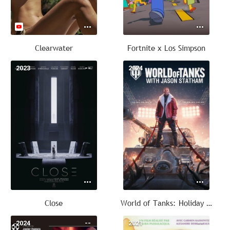
Clearwater
Fortnite x Los Simpson
2023
--
2024
--
Close
World of Tanks: Holiday Ops 2025
2024
--
2021
--