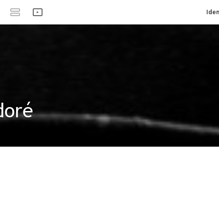
Iden
doré