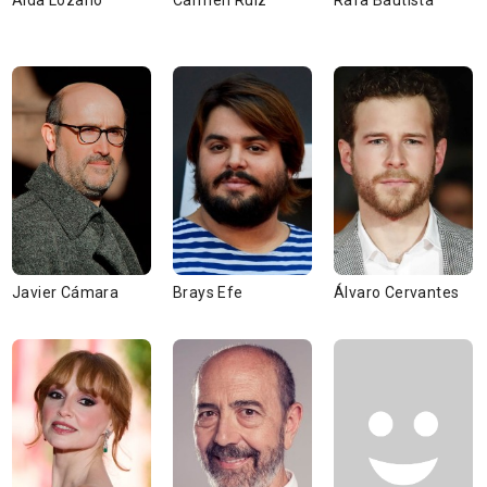
Alda Lozano
Carmen Ruiz
Rafa Bautista
Javier Cámara
Brays Efe
Álvaro Cervantes