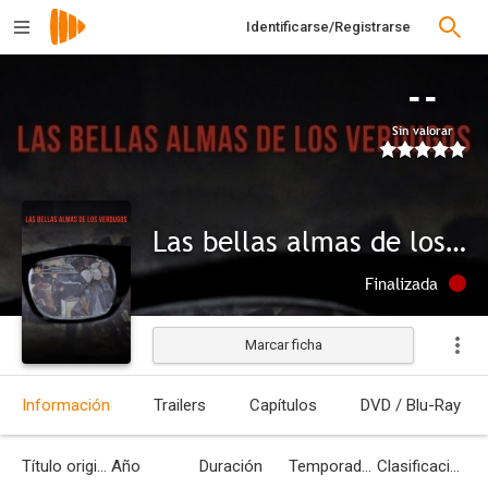
Identificarse/Registrarse
--
Sin valorar
Las bellas almas de los verdugos
Finalizada
Marcar ficha
Información
Trailers
Capítulos
DVD / Blu-Ray
Título original
Año
Duración
Temporadas
Clasificación por edades